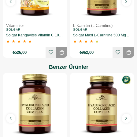
Vitaminler
L-Karnitin (L-Carnitine)
SOLGAR
SOLGAR
Solgar Kangavites Vitamin C 100 mg 90 Tablet
Solgar Maxi L-Carnitine 500 Mg 30 Tablet
★
★
★
★
★
★
★
★
★
★
₺526,00
₺962,00
Benzer Ürünler