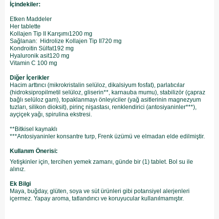
İçindekiler:
Etken Maddeler
Her tablette
Kollajen Tip II Karışımı1200 mg
Sağlanan: Hidrolize Kollajen Tip II720 mg
Kondroitin Sülfat192 mg
Hyaluronik asit120 mg
Vitamin C 100 mg
Diğer İçerikler
Hacim arttırıcı (mikrokristalin selüloz, dikalsiyum fosfat), parlatıcılar
(hidroksipropilmetil selüloz, gliserin**, karnauba mumu), stabilizör (çapraz
bağlı selüloz gam), topaklanmayı önleyiciler (yağ asitlerinin magnezyum
tuzları, silikon dioksit), pirinç nişastası, renklendirici (antosiyaninler***),
ayçiçek yağı, spirulina ekstresi.
**Bitkisel kaynaklı
***Antosiyaninler konsantre turp, Frenk üzümü ve elmadan elde edilmiştir.
Kullanım Önerisi:
Yetişkinler için, tercihen yemek zamanı, günde bir (1) tablet. Bol su ile
alınız.
Ek Bilgi
Maya, buğday, glüten, soya ve süt ürünleri gibi potansiyel alerjenleri
içermez. Yapay aroma, tatlandırıcı ve koruyucular kullanılmamıştır.