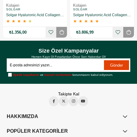
Kolajen
Kolajen
SOLGAR
SOLGAR
Solgar Hyaluronic Acid Collagen Complex 30 Tablet
Solgar Hyaluronic Acid Collagen Complex 30 Tablet 3 Adet
★
★
★
★
★
★
★
★
★
★
₺1.356,00
₺3.806,99
Size Özel Kampanyalar
Hemen Kayıt Ol Fırsatlardan Önce Sen Haberdar Ol!
Gönder
Üyelik koşullarını
ve
kişisel verilerimin
korunmasını kabul ediyorum.
Takipte Kal
HAKKIMIZDA
POPÜLER KATEGORİLER