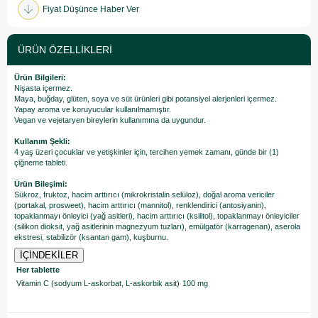
Fiyat Düşünce Haber Ver
ÜRÜN ÖZELLIKLERI
Ürün Bilgileri:
Nişasta içermez.
Maya, buğday, glüten, soya ve süt ürünleri gibi potansiyel alerjenleri içermez.
Yapay aroma ve koruyucular kullanılmamıştır.
Vegan ve vejetaryen bireylerin kullanımına da uygundur.
Kullanım Şekli:
4 yaş üzeri çocuklar ve yetişkinler için, tercihen yemek zamanı, günde bir (1)
çiğneme tableti.
Ürün Bileşimi:
Sükroz, fruktoz, hacim arttırıcı (mikrokristalin selüloz), doğal aroma vericiler
(portakal, prosweet), hacim arttırıcı (mannitol), renklendirici (antosiyanin),
topaklanmayı önleyici (yağ asitleri), hacim arttırıcı (ksilitol), topaklanmayı önleyiciler
(silikon dioksit, yağ asitlerinin magnezyum tuzları), emülgatör (karragenan), aserola
ekstresi, stabilizör (ksantan gam), kuşburnu.
İÇİNDEKİLER
Her tablette
Vitamin C (sodyum L-askorbat, L-askorbik asit)
100 mg