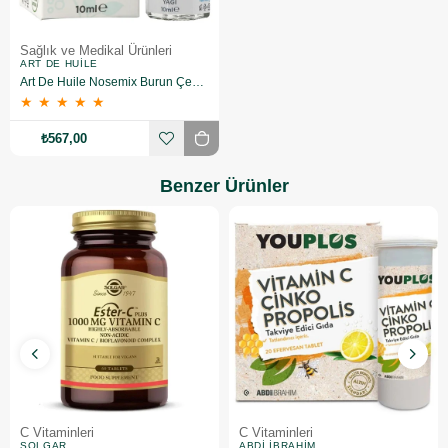
Sağlık ve Medikal Ürünleri
ART DE HUILE
Art De Huile Nosemix Burun Çevresi Bakım Yağı 10 ml
★
★
★
★
★
₺567,00
Benzer Ürünler
C Vitaminleri
C Vitaminleri
SOLGAR
ABDI İBRAHIM