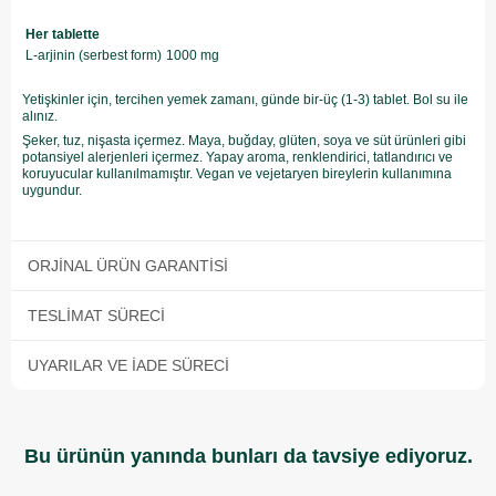
Her tablette
L-arjinin (serbest form)
1000 mg
Yetişkinler için, tercihen yemek zamanı, günde bir-üç (1-3) tablet. Bol su ile
alınız.
Şeker, tuz, nişasta içermez. Maya, buğday, glüten, soya ve süt ürünleri gibi
potansiyel alerjenleri içermez. Yapay aroma, renklendirici, tatlandırıcı ve
koruyucular kullanılmamıştır. Vegan ve vejetaryen bireylerin kullanımına
uygundur.
ORJINAL ÜRÜN GARANTISI
TESLIMAT SÜRECI
UYARILAR VE İADE SÜRECI
Bu ürünün yanında bunları da tavsiye ediyoruz.