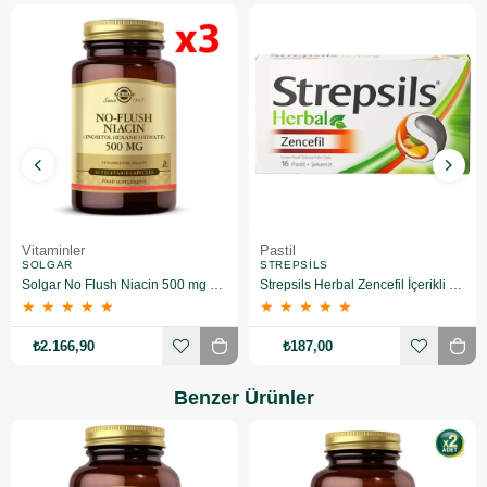
Vitaminler
Pastil
SOLGAR
STREPSILS
Solgar No Flush Niacin 500 mg 50 Kapsül 3 Adet
Strepsils Herbal Zencefil İçerikli Pastil Takviye Edici Gıda 16 Adet
★
★
★
★
★
★
★
★
★
★
₺2.166,90
₺187,00
Benzer Ürünler