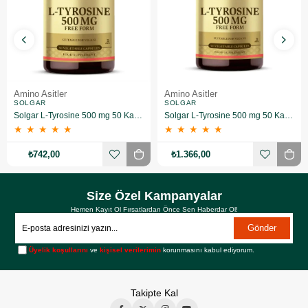
Amino Asitler
Amino Asitler
SOLGAR
SOLGAR
Solgar L-Tyrosine 500 mg 50 Kapsül
Solgar L-Tyrosine 500 mg 50 Kapsül 2 Adet
★
★
★
★
★
★
★
★
★
★
₺742,00
₺1.366,00
Size Özel Kampanyalar
Hemen Kayıt Ol Fırsatlardan Önce Sen Haberdar Ol!
Gönder
Üyelik koşullarını
ve
kişisel verilerimin
korunmasını kabul ediyorum.
Takipte Kal