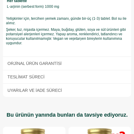
Her tablette
L-arjinin (serbest form)
1000 mg
Yetişkinler için, tercihen yemek zamanı, günde bir-üç (1-3) tablet. Bol su ile
alınız.
Şeker, tuz, nişasta içermez. Maya, buğday, glüten, soya ve süt ürünleri gibi
potansiyel alerjenleri içermez. Yapay aroma, renklendirici, tatlandırıcı ve
koruyucular kullanılmamıştır. Vegan ve vejetaryen bireylerin kullanımına
uygundur.
ORJINAL ÜRÜN GARANTISI
TESLIMAT SÜRECI
UYARILAR VE İADE SÜRECI
Bu ürünün yanında bunları da tavsiye ediyoruz.