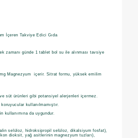
m İçeren Takviye Edici Gıda
mek zamanı günde 1 tablet bol su ile alınması tavsiye
0 mg Magnezyum içerir. Sitrat formu, yüksek emilim
e süt ürünleri gibi potansiyel alerjenleri içermez.
 koruyucular kullanılmamıştır.
rin kullanımına da uygundur.
alin selüloz, hidroksipropil selüloz, dikalsiyum fosfat),
ikon dioksit, yağ asitlerinin magnezyum tuzları),