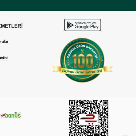
ZMETLERİ
rular
ntisi