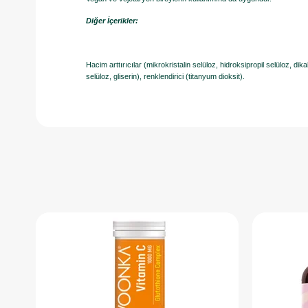
Diğer İçerikler:
Hacim arttırıcılar (mikrokristalin selüloz, hidroksipropil selüloz, dik
selüloz, gliserin), renklendirici (titanyum dioksit).