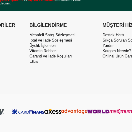
yelik koşullarını
ve
kişisel verilerimin
korunmasını kabul
diyorum.
RİLER
BİLGİLENDİRME
MÜŞTERİ Hİ
Mesafeli Satış Sözleşmesi
Destek Hattı
İptal ve İade Sözleşmesi
Sıkça Sorulan So
Üyelik İşlemleri
Yardım
Vitamin Rehberi
Kargom Nerede?
Garanti ve İade Koşulları
Orijinal Ürün Gara
Etbis