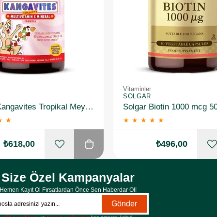
Vitaminler
SOLGAR
Solgar Kangavites Tropikal Meyve Aromalı 60 Tablet
Solgar Biotin 1000 mcg 5
★
★
★
★
★
★
★
₺618,00
₺496,00
Size Özel Kampanyalar
Hemen Kayıt Ol Fırsatlardan Önce Sen Haberdar Ol!
Gönder