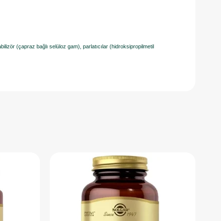
bilizör (çapraz bağlı selüloz gam), parlatıcılar (hidroksipropilmetil