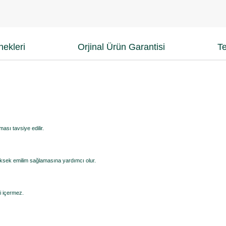
ekleri
Orjinal Ürün Garantisi
Te
ası tavsiye edilir.
üksek emilim sağlamasına yardımcı olur.
ri içermez.