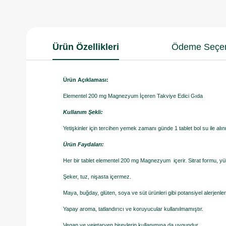
Ürün Özellikleri
Ödeme Seçen
Ürün Açıklaması:
Elementel 200 mg Magnezyum İçeren Takviye Edici Gıda
Kullanım Şekli:
Yetişkinler için tercihen yemek zamanı günde 1 tablet bol su ile alınm
Ürün Faydaları:
Her bir tablet elementel 200 mg Magnezyum içerir. Sitrat formu, y
Şeker, tuz, nişasta içermez.
Maya, buğday, glüten, soya ve süt ürünleri gibi potansiyel alerjenle
Yapay aroma, tatlandırıcı ve koruyucular kullanılmamıştır.
Vegan ve vejetaryen bireylerin kullanımına da uygundur.