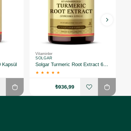
Vitaminler
Vi
SOLGAR
S
0 Kapsül
Solgar Turmeric Root Extract 60 Kapsül
★
★
★
★
★
₺936,99