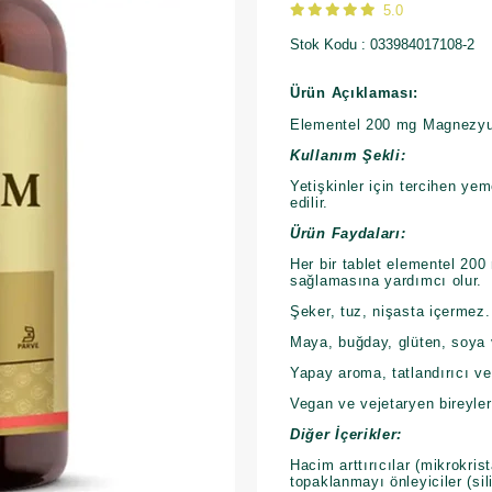
5.0
Stok Kodu
033984017108-2
Ürün Açıklaması:
Elementel 200 mg Magnezyu
Kullanım Şekli:
Yetişkinler için tercihen ye
edilir.
Ürün Faydaları:
Her bir tablet elementel 20
sağlamasına yardımcı olur.
Şeker, tuz, nişasta içermez.
Maya, buğday, glüten, soya v
Yapay aroma, tatlandırıcı ve
Vegan ve vejetaryen bireyle
Diğer İçerikler:
Hacim arttırıcılar (mikrokrist
topaklanmayı önleyiciler (sil