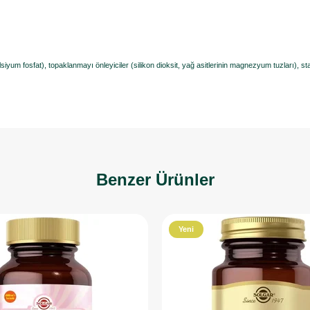
alsiyum fosfat), topaklanmayı önleyiciler (silikon dioksit, yağ asitlerinin magnezyum tuzları), sta
Benzer Ürünler
Yeni
Ürün