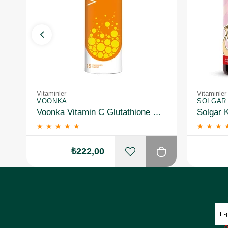
Vitaminler
Vitaminler
VOONKA
SOLGAR
Voonka Vitamin C Glutathione Complex Efervesan 15 Tablet
★
★
★
★
★
★
★
★
₺222,00