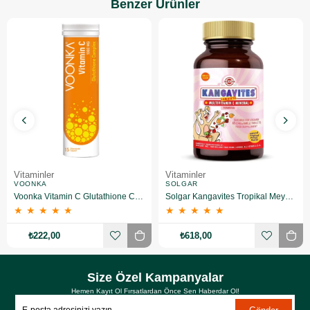
Benzer Ürünler
Vitaminler
Vitaminler
VOONKA
SOLGAR
Voonka Vitamin C Glutathione Complex Efervesan 15 Tablet
Solgar Kangavites Tropikal Meyve Aromalı 60 Tablet
★
★
★
★
★
★
★
★
★
★
₺222,00
₺618,00
Size Özel Kampanyalar
Hemen Kayıt Ol Fırsatlardan Önce Sen Haberdar Ol!