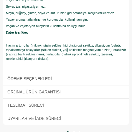
sağlamasına yardımcı olur.
Şeker, tuz, nişasta içermez.
Maya, buğday, glüten, soya ve süt ürünleri gibi potansiyel alerjenleri içermez.
Yapay aroma, tatlandırıcı ve koruyucular kullanılmamıştır.
Vegan ve vejetaryen bireylerin kullanımına da uygundur.
Diğer İçerikler:
Hacim arttırıcılar (mikrokristalin selüloz, hidroksipropil selüloz, dikalsiyum fosfat),
topaklanmayı önleyiciler (silikon dioksit, yağ asitlerinin magnezyum tuzları), stabilizör
(çapraz bağlı selüloz gam), parlatıcılar (hidroksipropilmetil selüloz, gliserin),
renklendirici (titanyum dioksit).
ÖDEME SEÇENEKLERI
ORJINAL ÜRÜN GARANTISI
TESLIMAT SÜRECI
UYARILAR VE İADE SÜRECI