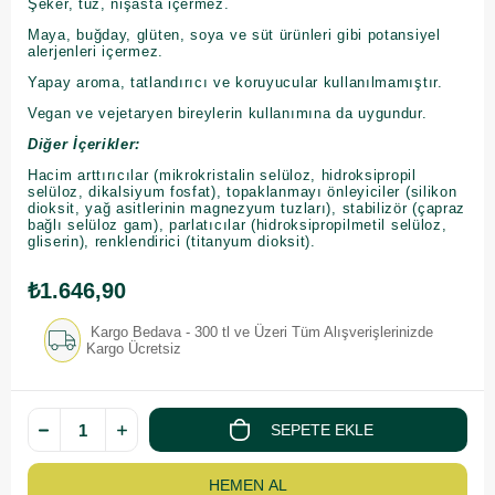
Şeker, tuz, nişasta içermez.
Maya, buğday, glüten, soya ve süt ürünleri gibi potansiyel
alerjenleri içermez.
Yapay aroma, tatlandırıcı ve koruyucular kullanılmamıştır.
Vegan ve vejetaryen bireylerin kullanımına da uygundur.
Diğer İçerikler:
Hacim arttırıcılar (mikrokristalin selüloz, hidroksipropil
selüloz, dikalsiyum fosfat), topaklanmayı önleyiciler (silikon
dioksit, yağ asitlerinin magnezyum tuzları), stabilizör (çapraz
bağlı selüloz gam), parlatıcılar (hidroksipropilmetil selüloz,
gliserin), renklendirici (titanyum dioksit).
₺1.646,90
Kargo Bedava - 300 tl ve Üzeri Tüm Alışverişlerinizde
Kargo Ücretsiz