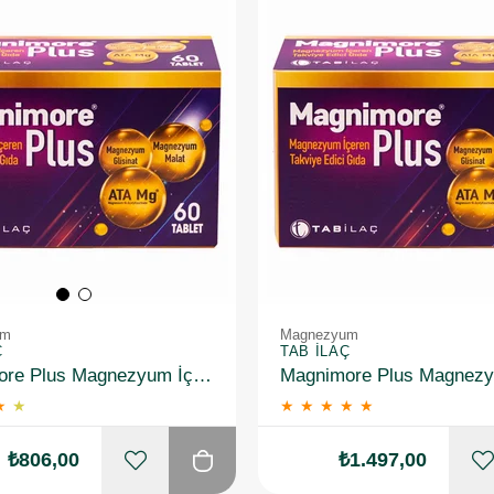
um
Magnezyum
Ç
TAB İLAÇ
Magnimore Plus Magnezyum İçeren Takviye Edici Gıda 60 Kapsül
★
★
★
★
★
★
★
₺806,00
₺1.497,00