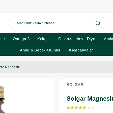
ler
Omega-3
Kolajen
Glukozamin ve Diyet
Anti
Anne & Bebek Ürünleri
Kampanyalar
ate 60 Kapsül
SOLGAR
Solgar Magnesi
5.0