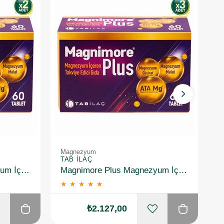
Magnezyum
M
TAB İLAÇ
S
Magnimore Plus Magnezyum İçeren Takviye Edici Gıda 60 Kapsül 2 Adet
Magnimore Plus Magnezyum İçeren Takviye Edici Gıda 60 Kapsül 3 Adet
★
★
★
★
★
₺2.127,00