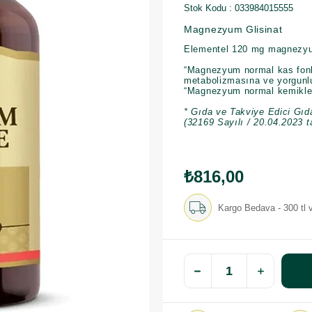
Stok Kodu
033984015555
Magnezyum Glisinat
Elementel 120 mg magnezyum 
“Magnezyum normal kas fonks
metabolizmasına ve yorgunlu
“Magnezyum normal kemikleri
* Gıda ve Takviye Edici Gıd
(32169 Sayılı / 20.04.2023 t
₺816,00
Kargo Bedava - 300 tl v