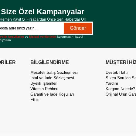
Size Özel Kampanyalar
Hemen Kayıt Ol Fırsatlardan Önce Sen Haberdar Ol!
Gönder
yelik koşullarını
ve
kişisel verilerimin
korunmasını kabul
diyorum.
RİLER
BİLGİLENDİRME
MÜŞTERİ Hİ
Mesafeli Satış Sözleşmesi
Destek Hattı
İptal ve İade Sözleşmesi
Sıkça Sorulan So
Üyelik İşlemleri
Yardım
Vitamin Rehberi
Kargom Nerede?
Garanti ve İade Koşulları
Orijinal Ürün Gara
Etbis