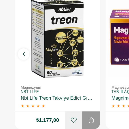
Magnezyum
Magnezy
NBT LIFE
TAB İLA
Nbt Life Treon Takviye Edici Gıda 90 Kapsül
★
★
★
★
★
★
★
★
₺1.177,00