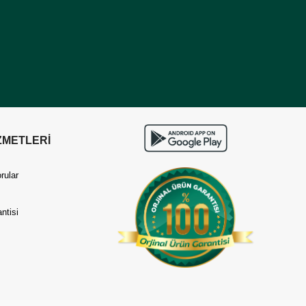
ZMETLERİ
rular
ntisi