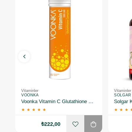
Vitaminler
Vitaminler
VOONKA
SOLGAR
Voonka Vitamin C Glutathione Complex Efervesan 15 Tablet
★
★
★
★
★
★
★
★
₺222,00