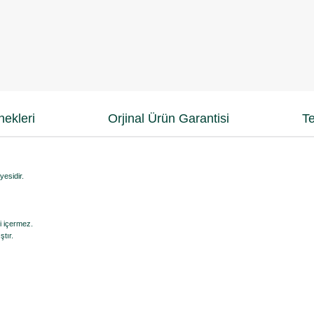
ekleri
Orjinal Ürün Garantisi
Te
esidir.
ri içermez.
ştır.