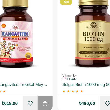
Yeni
Ürün
Vitaminler
SOLGAR
Solgar Kangavites Tropikal Meyve Aromalı 60 Tablet
Solgar Biotin 1000 mcg 5
★
★
★
★
★
★
★
₺618,00
₺496,00