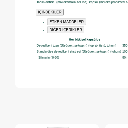
Hacim arttırıcı (mikrokristalin selüloz), kapsül (hidroksipropilmetil 
İÇİNDEKİLER
ETKEN MADDELER
DİĞER İÇERİKLER
Her bitkisel kapsülde
Devedikeni tozu (
Silybum marianum
) (toprak üstü, tohum)
350
Standardize devedikeni ekstresi (
Silybum marianum
) (tohum)
100
Silimarin (%80)
80 