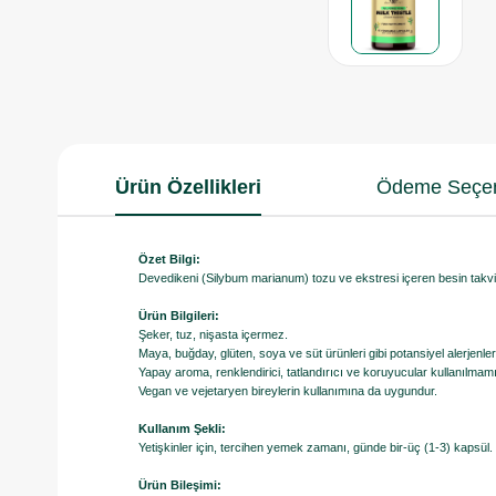
Ürün Özellikleri
Ödeme Seçen
Özet Bilgi:
Devedikeni (Silybum marianum) tozu ve ekstresi içeren besin takviy
Ürün Bilgileri:
Şeker, tuz, nişasta içermez.
Maya, buğday, glüten, soya ve süt ürünleri gibi potansiyel alerjenle
Yapay aroma, renklendirici, tatlandırıcı ve koruyucular kullanılmamı
Vegan ve vejetaryen bireylerin kullanımına da uygundur.
Kullanım Şekli:
Yetişkinler için, tercihen yemek zamanı, günde bir-üç (1-3) kapsül.
Ürün Bileşimi: