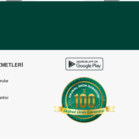
ZMETLERİ
rular
ntisi