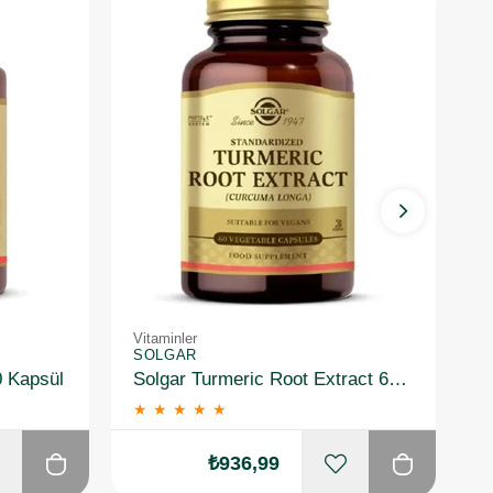
Vitaminler
Vi
SOLGAR
S
0 Kapsül
Solgar Turmeric Root Extract 60 Kapsül
★
★
★
★
★
₺936,99