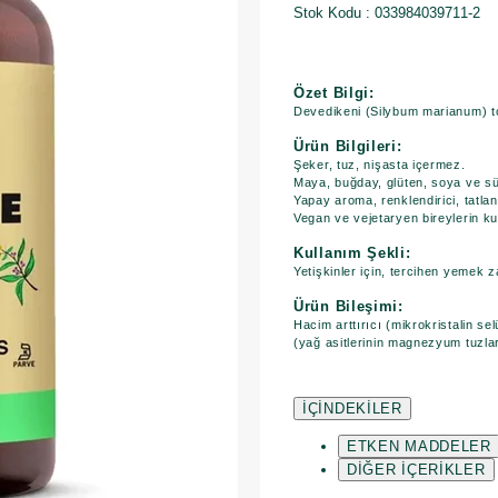
Stok Kodu
033984039711-2
Özet Bilgi:
Devedikeni (Silybum marianum) to
Ürün Bilgileri:
Şeker, tuz, nişasta içermez.
Maya, buğday, glüten, soya ve süt 
Yapay aroma, renklendirici, tatlan
Vegan ve vejetaryen bireylerin k
Kullanım Şekli:
Yetişkinler için, tercihen yemek 
Ürün Bileşimi:
Hacim arttırıcı (mikrokristalin se
(yağ asitlerinin magnezyum tuzları
İÇİNDEKİLER
ETKEN MADDELER
DİĞER İÇERİKLER