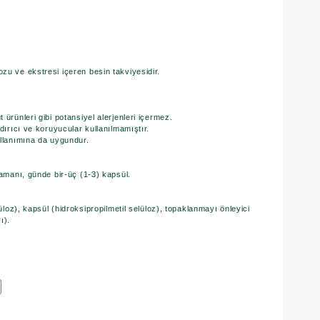
zu ve ekstresi içeren besin takviyesidir.
ürünleri gibi potansiyel alerjenleri içermez.
dırıcı ve koruyucular kullanılmamıştır.
ullanımına da uygundur.
zamanı, günde bir-üç (1-3) kapsül.
lüloz), kapsül (hidroksipropilmetil selüloz), topaklanmayı önleyici
). ​