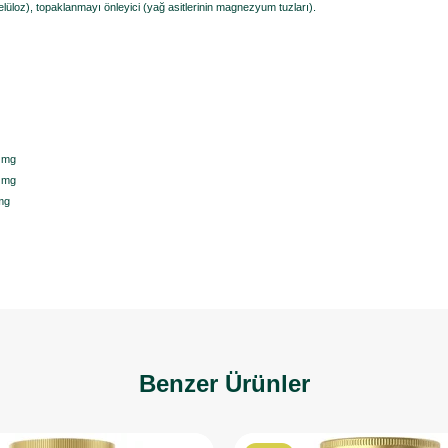
selüloz), topaklanmayı önleyici (yağ asitlerinin magnezyum tuzları). ​
 mg
 mg
mg
Benzer Ürünler