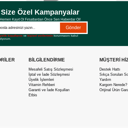
Size Özel Kampanyalar
Hemen Kayıt Ol Fırsatlardan Önce Sen Haberdar Ol!
Gönder
yelik koşullarını
ve
kişisel verilerimin
korunmasını kabul
diyorum.
RİLER
BİLGİLENDİRME
MÜŞTERİ Hİ
Mesafeli Satış Sözleşmesi
Destek Hattı
İptal ve İade Sözleşmesi
Sıkça Sorulan So
Üyelik İşlemleri
Yardım
Vitamin Rehberi
Kargom Nerede?
Garanti ve İade Koşulları
Orijinal Ürün Gara
Etbis