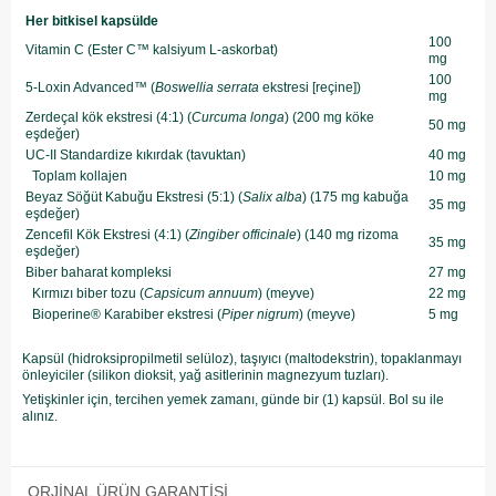
Her bitkisel kapsülde
100
Vitamin C (Ester C™ kalsiyum L-askorbat)
mg
100
5-Loxin Advanced™ (
Boswellia serrata
ekstresi [reçine])
mg
Zerdeçal kök ekstresi (4:1) (
Curcuma longa
) (200 mg köke
50 mg
eşdeğer)
UC-II Standardize kıkırdak (tavuktan)
40 mg
Toplam kollajen
10 mg
Beyaz Söğüt Kabuğu Ekstresi (5:1) (
Salix alba
) (175 mg kabuğa
35 mg
eşdeğer)
Zencefil Kök Ekstresi (4:1) (
Zingiber officinale
) (140 mg rizoma
35 mg
eşdeğer)
Biber baharat kompleksi
27 mg
Kırmızı biber tozu (
Capsicum annuum
) (meyve)
22 mg
Bioperine® Karabiber ekstresi (
Piper nigrum
) (meyve)
5 mg
Kapsül (hidroksipropilmetil selüloz), taşıyıcı (maltodekstrin), topaklanmayı
önleyiciler (silikon dioksit, yağ asitlerinin magnezyum tuzları).
Yetişkinler için, tercihen yemek zamanı, günde bir (1) kapsül. Bol su ile
alınız.
ORJINAL ÜRÜN GARANTISI