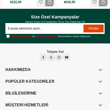
₺222,00
₺618,00
Size Özel Kampanyalar
Hemen Kayıt Ol Fırsatlardan Önce Sen Haberdar Ol!
Gönder
Üyelik koşullarını
ve
kişisel verilerimin
korunmasını kabul ediyorum.
Takipte Kal
HAKKIMIZDA
POPÜLER KATEGORİLER
BİLGİLENDİRME
MÜŞTERİ HİZMETLERİ