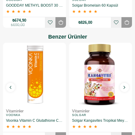
GOODDAY METHYL BOOST 30 Tablet
Solgar Bromelain 60 Kapsül
★
★
★
★
★
★
★
★
★
★
₺674,90
₺826,00
₺690,00
Benzer Ürünler
Vitaminler
Vitaminler
VOONKA
SOLGAR
Voonka Vitamin C Glutathione Complex Efervesan 15 Tablet
Solgar Kangavites Tropikal Meyve Aromalı 60 Tablet
★
★
★
★
★
★
★
★
★
★