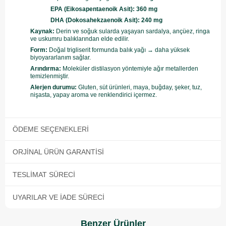
EPA (Eikosapentaenoik Asit): 360 mg
DHA (Dokosahekzaenoik Asit): 240 mg
Kaynak:
Derin ve soğuk sularda yaşayan sardalya, ançüez, ringa
ve uskumru balıklarından elde edilir.
Form:
Doğal trigliserit formunda balık yağı → daha yüksek
biyoyararlanım sağlar.
Arındırma:
Moleküler distilasyon yöntemiyle ağır metallerden
temizlenmiştir.
Alerjen durumu:
Gluten, süt ürünleri, maya, buğday, şeker, tuz,
nişasta, yapay aroma ve renklendirici içermez.
ÖDEME SEÇENEKLERI
ORJINAL ÜRÜN GARANTISI
TESLIMAT SÜRECI
UYARILAR VE İADE SÜRECI
Benzer Ürünler