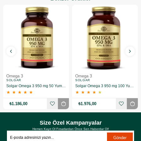
Omega 3
Omega 3
SOLGAR
SOLGAR
Solgar Omega 3 950 mg 50 Yumuşak Jelatinli Kapsül
Solgar Omega 3 950 mg 100 Yumuşak Jelatinli Kapsül
★
★
★
★
★
★
★
★
★
★
₺1.186,00
₺1.976,00
Size Özel Kampanyalar
Hemen Kayıt Ol Fırsatlardan Önce Sen Haberdar Ol!
Gönder