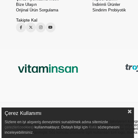
Bize Ulaşın
İndirimli Ürünler
Orijinal Ürün Sorgulama
Sindirim Probiyotik
Takipte Kal
Çerez Kullanımı
Web sitemizde sunulan ürünler, vitaminler ve gıda takviyeleri kategori
Sizlere en iyi alışveriş deneyimini sunabilmek adına sitemizde
yapmamakta ve satılan ürünlerin herhangi bir hastalığı önleyici veya ted
çerezler(cookies)
kullanmaktayız. Detaylı bilgi için
Kvkk
sözleşmesini
nedenle yer verilen içerikler sadece bilgilendirme amacı taşır ve ürünler
onaylanmıştır. Söz konusu ürünlerle ilgili kullanılan tüm logo, marka ve
inceleyebilirsiniz.