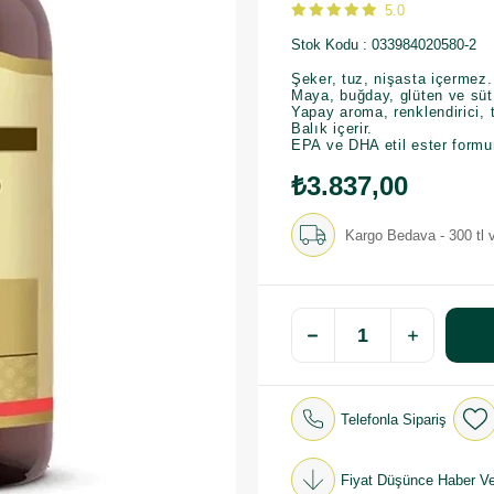
5.0
Stok Kodu
033984020580-2
Şeker, tuz, nişasta içermez.
Maya, buğday, glüten ve süt ü
Yapay aroma, renklendirici, t
Balık içerir.
EPA ve DHA etil ester formu
₺3.837,00
Kargo Bedava - 300 tl v
Telefonla Sipariş
Fiyat Düşünce Haber Ve