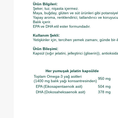
Ürün Bilgileri:
Şeker, tuz, nişasta içermez.
Maya, buğday, glüten ve süt ürünleri gibi potansiyel
Yapay aroma, renklendirici, tatlandırıcı ve koruyucu
Balık içerir.
EPA ve DHA etil ester formundadır.
Kullanım Şekli:
Yetişkinler için, tercihen yemek zamanı, günde bir-ik
Ürün Bileşimi:
Kapsül (sığır jelatini, jelleştirici (gliserin)), antioks
Her yumuşak jelatin kapsülde
Toplam Omega-3 yağ asitleri
950 mg
(1400 mg balık yağı konsantresinden)
EPA (Eikosapentaenoik asit)
504 mg
DHA (Dokosaheksaenoik asit)
378 mg