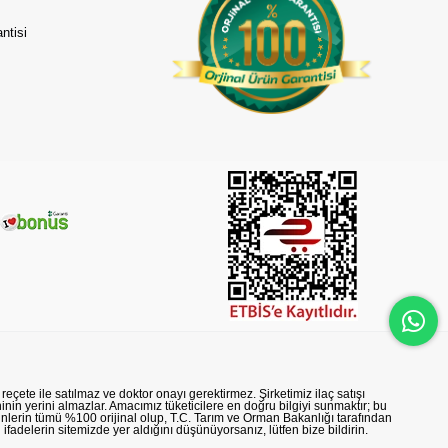
ntisi
reçete ile satılmaz ve doktor onayı gerektirmez. Şirketimiz ilaç satışı
nin yerini almazlar. Amacımız tüketicilere en doğru bilgiyi sunmaktır; bu
rünlerin tümü %100 orijinal olup, T.C. Tarım ve Orman Bakanlığı tarafından
n ifadelerin sitemizde yer aldığını düşünüyorsanız, lütfen bize bildirin.