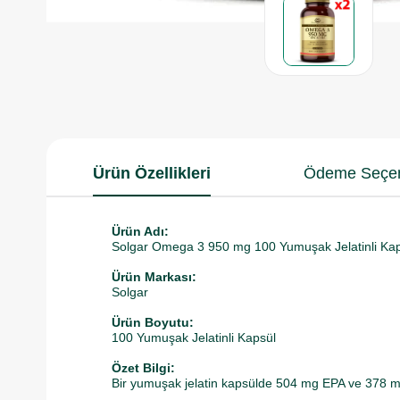
Ürün Özellikleri
Ödeme Seçen
Ürün Adı:
Solgar Omega 3 950 mg 100 Yumuşak Jelatinli Ka
Ürün Markası:
Solgar
Ürün Boyutu:
100 Yumuşak Jelatinli Kapsül
Özet Bilgi:
Bir yumuşak jelatin kapsülde 504 mg EPA ve 378 mg