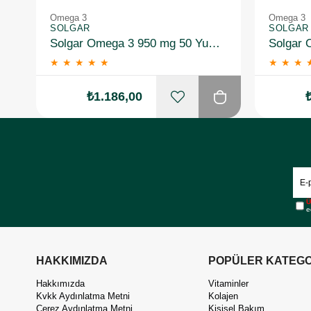
Omega 3
Omega 3
SOLGAR
SOLGAR
Solgar Omega 3 950 mg 50 Yumuşak Jelatinli Kapsül
★
★
★
★
★
★
★
★
₺1.186,00
Ü
e
HAKKIMIZDA
POPÜLER KATEGO
Hakkımızda
Vitaminler
Kvkk Aydınlatma Metni
Kolajen
Çerez Aydınlatma Metni
Kişisel Bakım