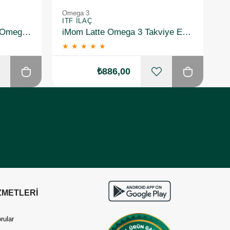
Omega 3
O
ITF İLAÇ
I
NBT Life Omegalife 2400 Omega 3 30 x 2 Combotech Kapsül
iMom Latte Omega 3 Takviye Edici Gıda 60 Kapsül
★
★
★
★
★
₺886,00
ZMETLERİ
rular