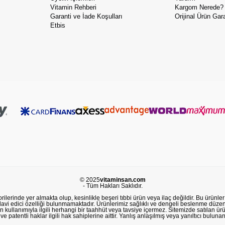
Vitamin Rehberi
Kargom Nerede?
Garanti ve İade Koşulları
Orijinal Ürün Gara
Etbis
© 2025
vitaminsan.com
- Tüm Hakları Saklıdır.
lerinde yer almakta olup, kesinlikle beşeri tıbbi ürün veya ilaç değildir. Bu ürünler 
avi edici özelliği bulunmamaktadır. Ürünlerimiz sağlıklı ve dengeli beslenme düzeni
in kullanımıyla ilgili herhangi bir taahhüt veya tavsiye içermez. Sitemizde satılan ü
 patentli haklar ilgili hak sahiplerine aittir. Yanlış anlaşılmış veya yanıltıcı buluna