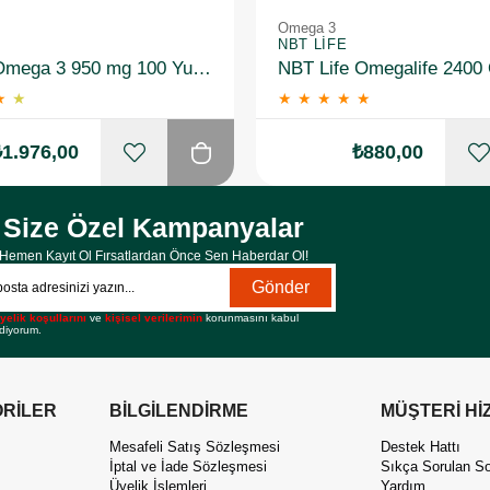
Omega 3
NBT LIFE
Solgar Omega 3 950 mg 100 Yumuşak Jelatinli Kapsül
★
★
★
★
★
★
★
₺1.976,00
₺880,00
Size Özel Kampanyalar
Hemen Kayıt Ol Fırsatlardan Önce Sen Haberdar Ol!
Gönder
yelik koşullarını
ve
kişisel verilerimin
korunmasını kabul
diyorum.
RİLER
BİLGİLENDİRME
MÜŞTERİ Hİ
Mesafeli Satış Sözleşmesi
Destek Hattı
İptal ve İade Sözleşmesi
Sıkça Sorulan So
Üyelik İşlemleri
Yardım