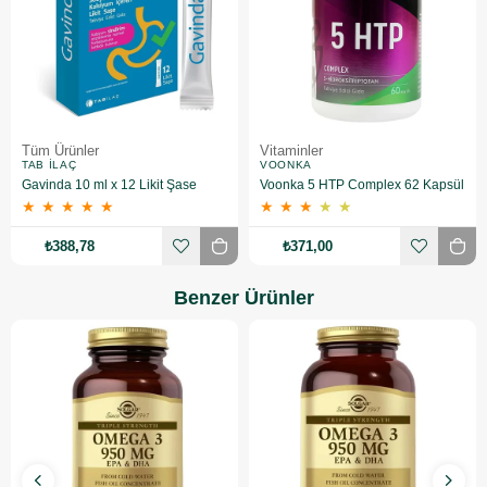
Tüm Ürünler
Vitaminler
TAB İLAÇ
VOONKA
Gavinda 10 ml x 12 Likit Şase
Voonka 5 HTP Complex 62 Kapsül
★
★
★
★
★
★
★
★
★
★
₺388,78
₺371,00
Benzer Ürünler