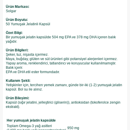
Ürün Markası:
Solgar
Ürün Boyutu:
50 Yumuşak Jelatinli Kapsül
Özet Bilgi:
Bir yumuşak jelatin kapsülde 504 mg EPA ve 378 mg DHA içeren balık
yağıdır.
Ürün Bilgileri:
Şeker, tuz, nişasta içermez.
Maya, buğday, glüten ve süt ürünleri gibi potansiyel alerjenleri içermez.
Yapay aroma, renklendirici, tatlandırıcı ve koruyucular kullanılmamıştır.
Balık içerir.
EPA ve DHA etil ester formundadır.
Kullanım Şekli:
Yetişkinler için, tercihen yemek zamanı, günde bir-iki (1-2) yumuşak jelatin
kapsül. Bol su ile alınız.
Ürün Bileşimi:
Kapsül (sığır jelatini, jelleştirici (gliserin)), antioksidan (tokoferolce zengin
ekstrakt).
Her yumuşak jelatin kapsülde
Toplam Omega-3 yağ asitleri
950 mg