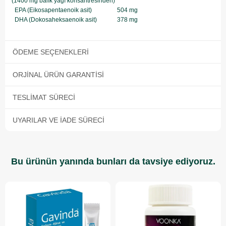
(1400 mg balık yağı konsantresinden)
EPA (Eikosapentaenoik asit)
504 mg
DHA (Dokosaheksaenoik asit)
378 mg
ÖDEME SEÇENEKLERI
ORJINAL ÜRÜN GARANTISI
TESLIMAT SÜRECI
UYARILAR VE İADE SÜRECI
Bu ürünün yanında bunları da tavsiye ediyoruz.