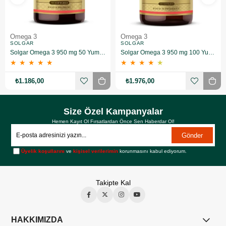
Omega 3
Omega 3
SOLGAR
SOLGAR
Solgar Omega 3 950 mg 50 Yumuşak Jelatinli Kapsül
Solgar Omega 3 950 mg 100 Yumuşak Jelatinli Kapsül
★
★
★
★
★
★
★
★
★
★
₺1.186,00
₺1.976,00
Size Özel Kampanyalar
Hemen Kayıt Ol Fırsatlardan Önce Sen Haberdar Ol!
Gönder
Üyelik koşullarını
ve
kişisel verilerimin
korunmasını kabul ediyorum.
Takipte Kal
HAKKIMIZDA