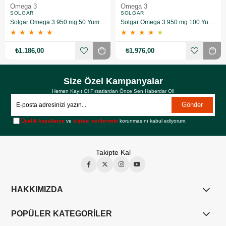
Omega 3
Omega 3
SOLGAR
SOLGAR
Solgar Omega 3 950 mg 50 Yumuşak Jelatinli Kapsül
Solgar Omega 3 950 mg 100 Yumuşak Jelatinli Kapsül
★
★
★
★
★
★
★
★
★
★
₺1.186,00
₺1.976,00
Size Özel Kampanyalar
Hemen Kayıt Ol Fırsatlardan Önce Sen Haberdar Ol!
Gönder
Üyelik koşullarını
ve
kişisel verilerimin
korunmasını kabul ediyorum.
Takipte Kal
HAKKIMIZDA
POPÜLER KATEGORİLER