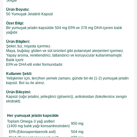
Solgar
Ürün Boyutu:
50 Yumuşak Jelatinli Kapsül
Özet Bilgi:
Bir yumuşak jelatin kapsülde 504 mg EPA ve 378 mg DHA içeren balık
yağıdır.
Ürün Bilgileri:
Şeker, tuz, nişasta içermez.
Maya, buğday, glüten ve süt ürünleri gibi potansiyel alerjenleri içermez.
Yapay aroma, renklendirici, tatlandırıcı ve koruyucular kullanılmamıştır.
Balık içerir.
EPA ve DHA etil ester formundadır.
Kullanım Şekli:
Yetişkinler için, tercihen yemek zamanı, günde bir-iki (1-2) yumuşak jelatin
kapsül. Bol su ile alınız.
Ürün Bileşimi:
Kapsül (sığır jelatini, jelleştirici (gliserin)), antioksidan (tokoferolce zengin
ekstrakt).
Her yumuşak jelatin kapsülde
Toplam Omega-3 yağ asitleri
950 mg
(1400 mg balık yağı konsantresinden)
EPA (Eikosapentaenoik asit)
504 mg