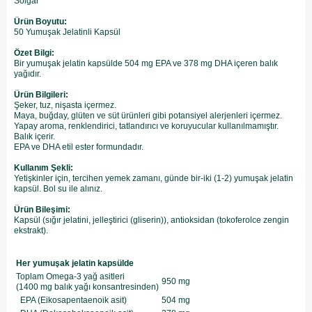
Solgar
Ürün Boyutu:
50 Yumuşak Jelatinli Kapsül
Özet Bilgi:
Bir yumuşak jelatin kapsülde 504 mg EPA ve 378 mg DHA içeren balık
yağıdır.
Ürün Bilgileri:
Şeker, tuz, nişasta içermez.
Maya, buğday, glüten ve süt ürünleri gibi potansiyel alerjenleri içermez.
Yapay aroma, renklendirici, tatlandırıcı ve koruyucular kullanılmamıştır.
Balık içerir.
EPA ve DHA etil ester formundadır.
Kullanım Şekli:
Yetişkinler için, tercihen yemek zamanı, günde bir-iki (1-2) yumuşak jelatin
kapsül. Bol su ile alınız.
Ürün Bileşimi:
Kapsül (sığır jelatini, jelleştirici (gliserin)), antioksidan (tokoferolce zengin
ekstrakt).
Her yumuşak jelatin kapsülde
Toplam Omega-3 yağ asitleri
950 mg
(1400 mg balık yağı konsantresinden)
EPA (Eikosapentaenoik asit)
504 mg