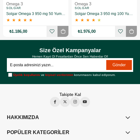
Omega 3
Omega 3
SOLGAR
SOLGAR
Solgar Omega 3 950 mg 50 Yumuşak Jelatinli Kapsül
Solgar Omega 3 950 mg 100 Yumuşak Jelatinli Kapsül
★
★
★
★
★
★
★
★
★
★
₺1.186,00
₺1.976,00
Size Özel Kampanyalar
Hemen Kayıt Ol Fırsatlardan Önce Sen Haberdar Ol!
Gönder
Üyelik koşullarını
ve
kişisel verilerimin
korunmasını kabul ediyorum.
Takipte Kal
HAKKIMIZDA
POPÜLER KATEGORİLER