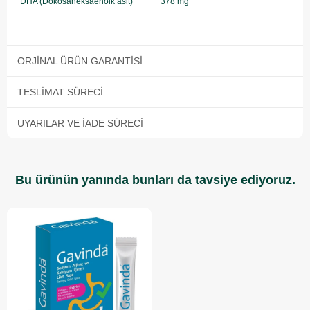
DHA (Dokosaheksaenoik asit)
378 mg
ORJINAL ÜRÜN GARANTISI
TESLIMAT SÜRECI
UYARILAR VE İADE SÜRECI
Bu ürünün yanında bunları da tavsiye ediyoruz.