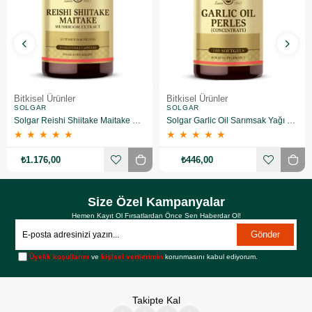
Bitkisel Ürünler
Bitkisel Ürünler
SOLGAR
SOLGAR
Solgar Reishi Shiitake Maitake Mushroom Extract 50 Kapsül
Solgar Garlic Oil Sarımsak Yağı 100 Kapsül
★
★
★
★
★
★
★
★
★
★
₺1.176,00
₺446,00
Size Özel Kampanyalar
Hemen Kayıt Ol Fırsatlardan Önce Sen Haberdar Ol!
Gönder
Üyelik koşullarını
ve
kişisel verilerimin
korunmasını kabul ediyorum.
Takipte Kal