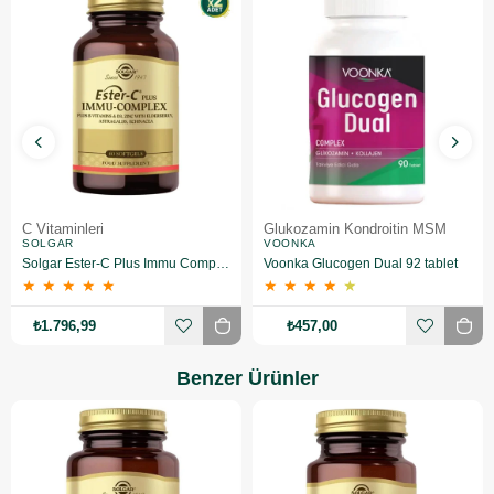
C Vitaminleri
Glukozamin Kondroitin MSM
SOLGAR
VOONKA
Solgar Ester-C Plus Immu Complex 60 Kapsül 2 Adet
Voonka Glucogen Dual 92 tablet
★
★
★
★
★
★
★
★
★
★
₺1.796,99
₺457,00
Benzer Ürünler