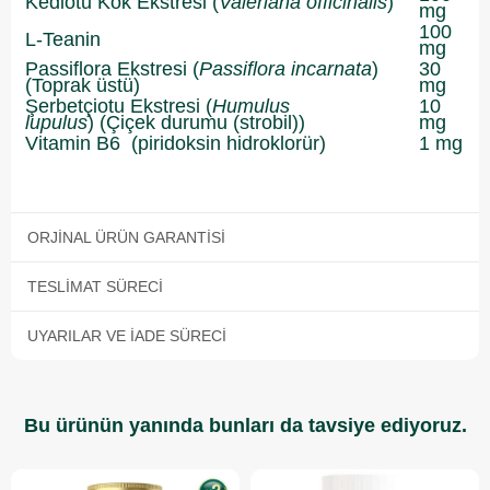
Kediotu Kök Ekstresi (
Valeriana officinalis
)
mg
100
L-Teanin
mg
Passiflora Ekstresi (
Passiflora incarnata
)
30
(Toprak üstü)
mg
Şerbetçiotu Ekstresi (
Humulus
10
lupulus
) (Çiçek durumu (strobil))
mg
Vitamin B6 (piridoksin hidroklorür)
1 mg
ORJINAL ÜRÜN GARANTISI
TESLIMAT SÜRECI
UYARILAR VE İADE SÜRECI
Bu ürünün yanında bunları da tavsiye ediyoruz.