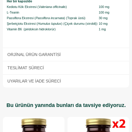
Her bir kapsülde
Kediotu Kök Ekstresi (
Valeriana officinalis
)
100 mg
L-Teanin
100 mg
Passiflora Ekstresi (
Passiflora incarnata
) (Toprak üstü)
30 mg
Şerbetçiotu Ekstresi (
Humulus lupulus
) (Çiçek durumu (strobil))
10 mg
Vitamin B6 (piridoksin hidroklorür)
1 mg
ORJINAL ÜRÜN GARANTISI
TESLIMAT SÜRECI
UYARILAR VE İADE SÜRECI
Bu ürünün yanında bunları da tavsiye ediyoruz.