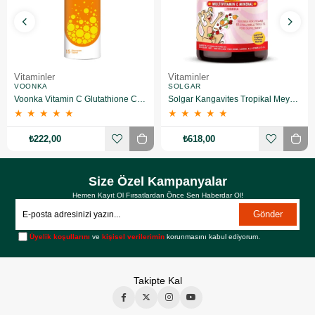
Vitaminler
Vitaminler
VOONKA
SOLGAR
Voonka Vitamin C Glutathione Complex Efervesan 15 Tablet
Solgar Kangavites Tropikal Meyve Aromalı 60 Tablet
★
★
★
★
★
★
★
★
★
★
₺222,00
₺618,00
Size Özel Kampanyalar
Hemen Kayıt Ol Fırsatlardan Önce Sen Haberdar Ol!
Gönder
Üyelik koşullarını
ve
kişisel verilerimin
korunmasını kabul ediyorum.
Takipte Kal