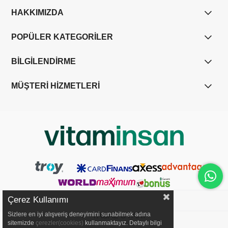
HAKKIMIZDA
POPÜLER KATEGORİLER
BİLGİLENDİRME
MÜŞTERİ HİZMETLERİ
Çerez Kullanımı
YASAL UYARI
Sizlere en iyi alışveriş deneyimini sunabilmek adına
sitemizde
çerezler(cookies)
kullanmaktayız. Detaylı bilgi