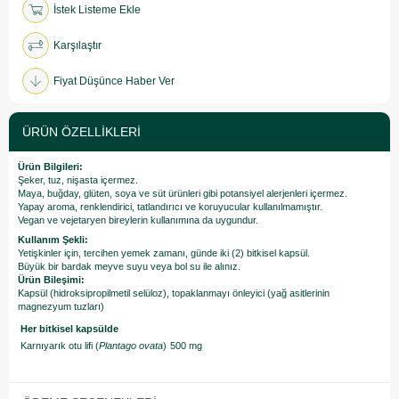
İstek Listeme Ekle
Karşılaştır
Fiyat Düşünce Haber Ver
ÜRÜN ÖZELLIKLERI
Ürün Bilgileri:
Şeker, tuz, nişasta içermez.
Maya, buğday, glüten, soya ve süt ürünleri gibi potansiyel alerjenleri içermez.
Yapay aroma, renklendirici, tatlandırıcı ve koruyucular kullanılmamıştır.
Vegan ve vejetaryen bireylerin kullanımına da uygundur.
Kullanım Şekli:
Yetişkinler için, tercihen yemek zamanı, günde iki (2) bitkisel kapsül.
Büyük bir bardak meyve suyu veya bol su ile alınız.
Ürün Bileşimi:
Kapsül (hidroksipropilmetil selüloz), topaklanmayı önleyici (yağ asitlerinin
magnezyum tuzları)
Her bitkisel kapsülde
Karnıyarık otu lifi (
Plantago ovata
)
500 mg