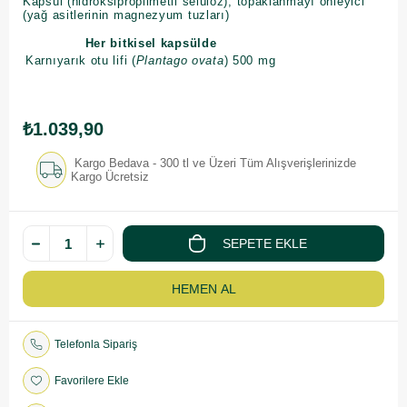
Kapsül (hidroksipropilmetil selüloz), topaklanmayı önleyici
(yağ asitlerinin magnezyum tuzları)
Her bitkisel kapsülde
Karnıyarık otu lifi (
Plantago ovata
)
500 mg
₺1.039,90
Kargo Bedava - 300 tl ve Üzeri Tüm Alışverişlerinizde
Kargo Ücretsiz
Telefonla Sipariş
Favorilere Ekle