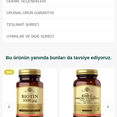
ÖDEME SEÇENEKLERI
ORJINAL ÜRÜN GARANTISI
TESLIMAT SÜRECI
UYARILAR VE İADE SÜRECI
Bu ürünün yanında bunları da tavsiye ediyoruz.
Yeni
Ürün