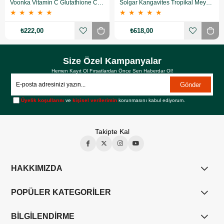
Voonka Vitamin C Glutathione Complex Efervesan 15 Tablet
Solgar Kangavites Tropikal Meyve Aromalı 60 Tablet
★
★
★
★
★
★
★
★
★
★
₺222,00
₺618,00
Size Özel Kampanyalar
Hemen Kayıt Ol Fırsatlardan Önce Sen Haberdar Ol!
Gönder
Üyelik koşullarını
ve
kişisel verilerimin
korunmasını kabul ediyorum.
Takipte Kal
HAKKIMIZDA
POPÜLER KATEGORİLER
BİLGİLENDİRME