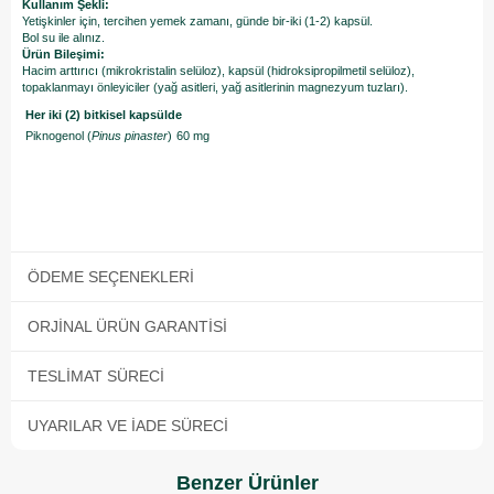
Kullanım Şekli:
Yetişkinler için, tercihen yemek zamanı, günde bir-iki (1-2) kapsül.
Bol su ile alınız.
Ürün Bileşimi:
Hacim arttırıcı (mikrokristalin selüloz), kapsül (hidroksipropilmetil selüloz),
topaklanmayı önleyiciler (yağ asitleri, yağ asitlerinin magnezyum tuzları).
Her iki (2) bitkisel kapsülde
Piknogenol (
Pinus pinaster
)
60 mg
ÖDEME SEÇENEKLERI
ORJINAL ÜRÜN GARANTISI
TESLIMAT SÜRECI
UYARILAR VE İADE SÜRECI
Benzer Ürünler