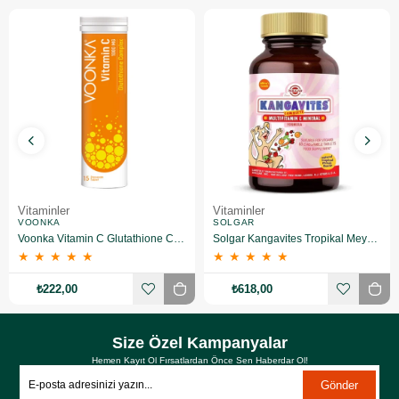
Vitaminler
Vitaminler
VOONKA
SOLGAR
Voonka Vitamin C Glutathione Complex Efervesan 15 Tablet
Solgar Kangavites Tropikal Meyve Aromalı 60 Tablet
★
★
★
★
★
★
★
★
★
★
₺222,00
₺618,00
Size Özel Kampanyalar
Hemen Kayıt Ol Fırsatlardan Önce Sen Haberdar Ol!
Gönder