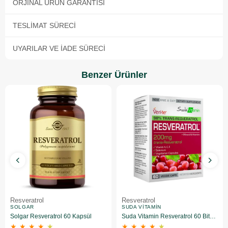
ORJINAL ÜRÜN GARANTISI
TESLIMAT SÜRECI
UYARILAR VE İADE SÜRECI
Benzer Ürünler
Resveratrol
Resveratrol
SOLGAR
SUDA VITAMIN
Solgar Resveratrol 60 Kapsül
Suda Vitamin Resveratrol 60 Bitkisel Kapsül
★
★
★
★
★
★
★
★
★
★