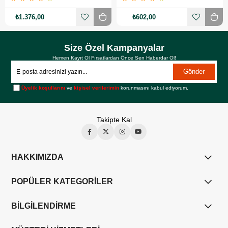
₺1.376,00
₺602,00
Size Özel Kampanyalar
Hemen Kayıt Ol Fırsatlardan Önce Sen Haberdar Ol!
Gönder
Üyelik koşullarını
ve
kişisel verilerimin
korunmasını kabul ediyorum.
Takipte Kal
HAKKIMIZDA
POPÜLER KATEGORİLER
BİLGİLENDİRME