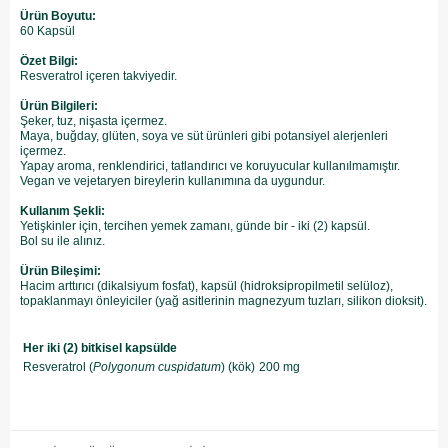
Ürün Boyutu:
60 Kapsül
Özet Bilgi:
Resveratrol içeren takviyedir.
Ürün Bilgileri:
Şeker, tuz, nişasta içermez.
Maya, buğday, glüten, soya ve süt ürünleri gibi potansiyel alerjenleri
içermez.
Yapay aroma, renklendirici, tatlandırıcı ve koruyucular kullanılmamıştır.
Vegan ve vejetaryen bireylerin kullanımına da uygundur.
Kullanım Şekli:
Yetişkinler için, tercihen yemek zamanı, günde bir - iki (2) kapsül.
Bol su ile alınız.
Ürün Bileşimi:
Hacim arttırıcı (dikalsiyum fosfat), kapsül (hidroksipropilmetil selüloz),
topaklanmayı önleyiciler (yağ asitlerinin magnezyum tuzları, silikon dioksit).
Her iki (2) bitkisel kapsülde
Resveratrol (
Polygonum cuspidatum
) (kök)
200 mg