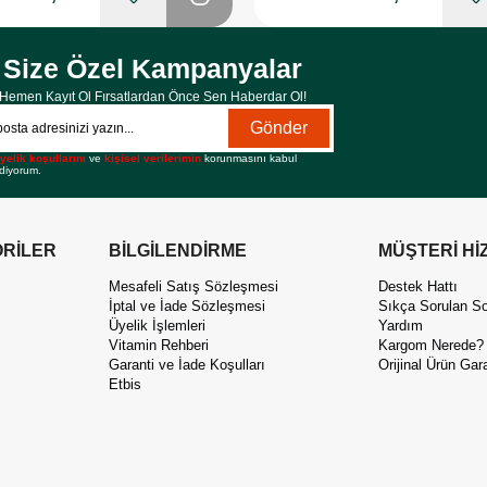
Size Özel Kampanyalar
Hemen Kayıt Ol Fırsatlardan Önce Sen Haberdar Ol!
Gönder
yelik koşullarını
ve
kişisel verilerimin
korunmasını kabul
diyorum.
RİLER
BİLGİLENDİRME
MÜŞTERİ Hİ
Mesafeli Satış Sözleşmesi
Destek Hattı
İptal ve İade Sözleşmesi
Sıkça Sorulan So
Üyelik İşlemleri
Yardım
Vitamin Rehberi
Kargom Nerede?
Garanti ve İade Koşulları
Orijinal Ürün Gara
Etbis