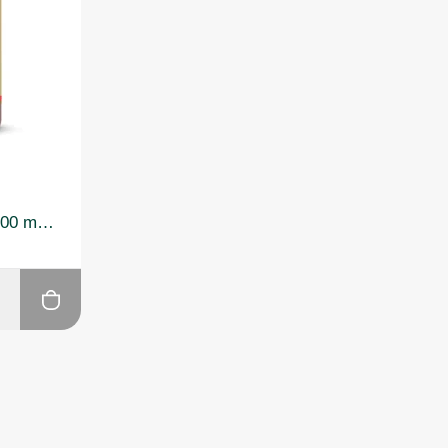
Solgar Alpha Lipoic Acid 200 mg 50 Kapsül