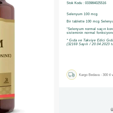
Stok Kodu
033984025516
Selenyum 100 mcg
Bir tablette 100 mcg Selenyu
“Selenyum normal saçın koru
sisteminin normal fonksiyonu
* Gıda ve Takviye Edici Gıd
(32169 Sayılı / 20.04.2023 t
Kargo Bedava - 300 tl v
Ü