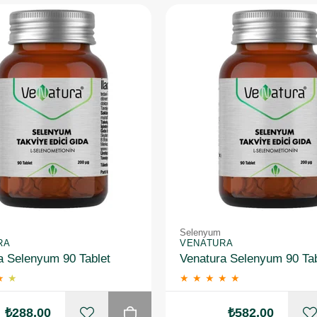
Selenyum
RA
VENATURA
a Selenyum 90 Tablet
★
★
★
★
★
★
★
₺288,00
₺582,00