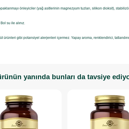
 topaklanmayı önleyiciler (yağ asitlerinin magnezyum tuzları, silikon dioksit), stabiliz
Bol su ile alınız.
t ürünleri gibi potansiyel alerjenleri içermez. Yapay aroma, renklendirici, tatlandır
rünün yanında bunları da tavsiye ediy