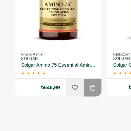
Amino Asitler
Glukozami
SOLGAR
SOLGAR
Solgar Amino 75 Essential Amino 30 Kapsül
★
★
★
★
★
★
★
★
₺646,99