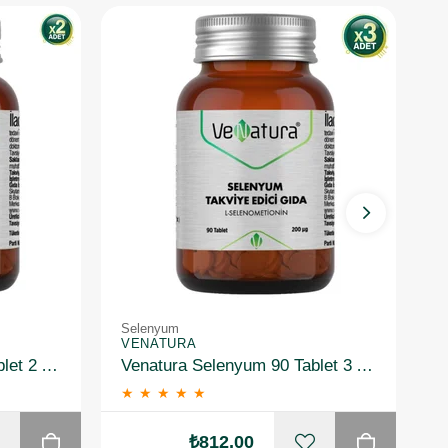
Selenyum
S
VENATURA
V
Venatura Selenyum 90 Tablet 2 Adet
Venatura Selenyum 90 Tablet 3 Adet
★
★
★
★
★
₺812,00