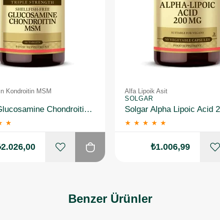
n Kondroitin MSM
Alfa Lipoik Asit
SOLGAR
Solgar Glucosamine Chondroitin MSM 60 Tablet
★
★
★
★
★
★
★
₺2.026,00
₺1.006,99
Benzer Ürünler