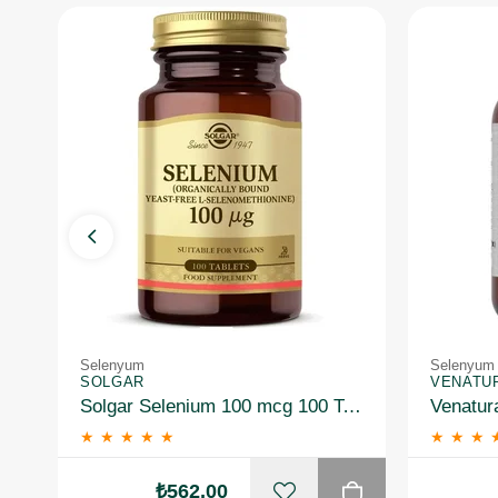
Selenyum
Selenyum
SOLGAR
VENATU
Solgar Selenium 100 mcg 100 Tablet
Venatur
★
★
★
★
★
★
★
★
₺562,00