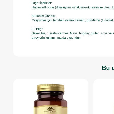
Diğer İçerikler:
Hacim arttırıcılar (dikalsiyum fosfat, mikrokristalin selüloz),
Kullanım Önerisi:
Yetişkinler için, tercihen yemek zamanı, günde bir (1) tablet. 
Ek Bilgi:
Şeker, tuz, nişasta içermez. Maya, buğday, glüten, soya ve sü
bireylerin kullanımına da uygundur.
Bu ü