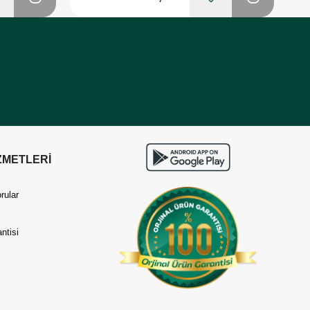
ZMETLERİ
rular
ntisi