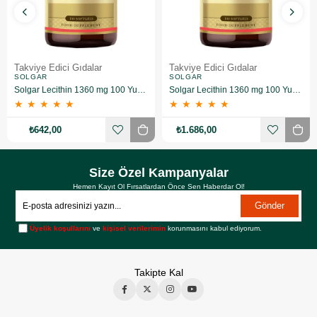
Takviye Edici Gıdalar
Takviye Edici Gıdalar
SOLGAR
SOLGAR
Solgar Lecithin 1360 mg 100 Yumuşak Jelatin Kapsül
Solgar Lecithin 1360 mg 100 Yumuşak Jelatin Kapsül 3 Adet
★
★
★
★
★
★
★
★
★
★
₺642,00
₺1.686,00
Size Özel Kampanyalar
Hemen Kayıt Ol Fırsatlardan Önce Sen Haberdar Ol!
Gönder
Üyelik koşullarını
ve
kişisel verilerimin
korunmasını kabul ediyorum.
Takipte Kal