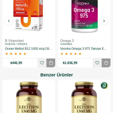
B Vitaminleri
Omega 3
OCEAN / ORZAX
VOONKA
Ocean Methyl B12 1000 mcg Dilaltı Sprey 10 ml
Voonka Omega 3 975 Takviye Edici Gıda 52 Yumuşak Kapsül 4 Adet
★
★
★
★
★
★
★
★
★
★
₺446,99
₺1.836,99
Benzer Ürünler