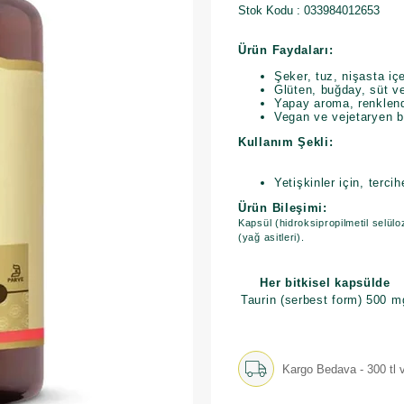
Stok Kodu
033984012653
Ürün Faydaları:
Şeker, tuz, nişasta i
Glüten, buğday, süt v
Yapay aroma, renklendi
Vegan ve vejetaryen b
Kullanım Şekli:
Yetişkinler için, terci
Ürün Bileşimi:
Kapsül (hidroksipropilmetil selülo
(yağ asitleri).
Her bitkisel kapsülde
Taurin (serbest form)
500 m
Kargo Bedava - 300 tl v