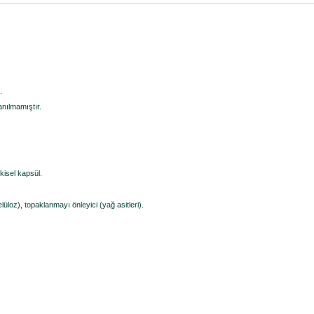
.
lanılmamıştır.
tkisel kapsül.
elüloz), topaklanmayı önleyici (yağ asitleri).