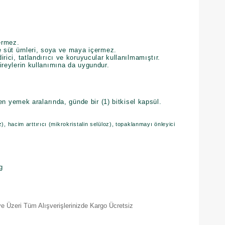
çermez.
e süt ürnleri, soya ve maya içermez.
rici, tatlandırıcı ve koruyucular kullanılmamıştır.
ireylerin kullanımına da uygundur.
hen yemek aralarında, günde bir (1) bitkisel kapsül.
z), hacim arttırıcı (mikrokristalin selüloz), topaklanmayı önleyici
g
e Üzeri Tüm Alışverişlerinizde Kargo Ücretsiz