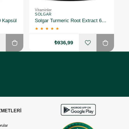
Vitaminler
Vi
SOLGAR
S
0 Kapsül
Solgar Turmeric Root Extract 60 Kapsül
★
★
★
★
★
₺936,99
ZMETLERİ
rular