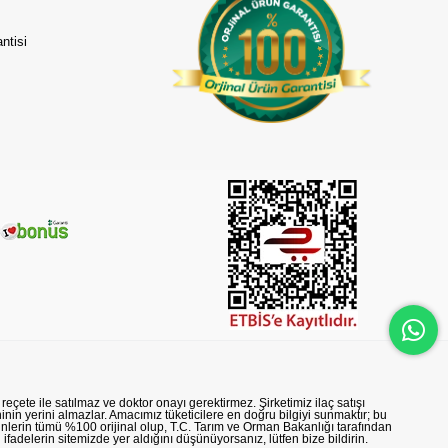
ntisi
reçete ile satılmaz ve doktor onayı gerektirmez. Şirketimiz ilaç satışı
nin yerini almazlar. Amacımız tüketicilere en doğru bilgiyi sunmaktır; bu
rünlerin tümü %100 orijinal olup, T.C. Tarım ve Orman Bakanlığı tarafından
n ifadelerin sitemizde yer aldığını düşünüyorsanız, lütfen bize bildirin.