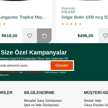
Vitaminler
SOLGAR
Solgar Kangavites Tropikal Meyve Aromalı 60 Tablet
Solgar Biotin 1000 mcg 5
★
★
★
★
★
★
★
₺618,00
₺496,00
Size Özel Kampanyalar
Hemen Kayıt Ol Fırsatlardan Önce Sen Haberdar Ol!
Gönder
yelik koşullarını
ve
kişisel verilerimin
korunmasını kabul
diyorum.
RİLER
BİLGİLENDİRME
MÜŞTERİ Hİ
Mesafeli Satış Sözleşmesi
Destek Hattı
İptal ve İade Sözleşmesi
Sıkça Sorulan So