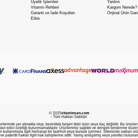
Üyelik İşlemleri
Yardım
Vitamin Rehberi
Kargom Nerede?
Garanti ve İade Koşulları
Orijinal Ürün Gara
Etbis
© 2025
vitaminsan.com
- Tüm Hakları Saklıdır.
lerinde yer almakta olup, kesinlikle beşeri tıbbi ürün veya ilaç değildir. Bu ürünler 
avi edici özelliği bulunmamaktadır. Ürünlerimiz sağlıklı ve dengeli beslenme düzeni
in kullanımıyla ilgili herhangi bir taahhüt veya tavsiye içermez. Sitemizde satılan ü
 patentli haklar ilgili hak sahiplerine aittir. Yanlış anlaşılmış veya yanıltıcı buluna