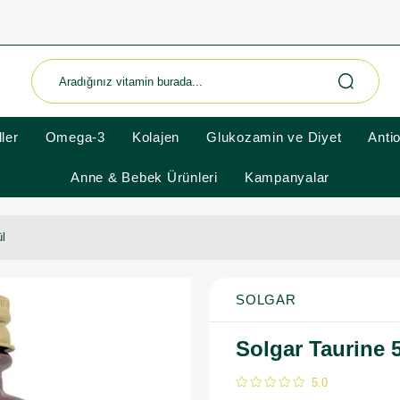
ler
Omega-3
Kolajen
Glukozamin ve Diyet
Anti
Anne & Bebek Ürünleri
Kampanyalar
ül
SOLGAR
Solgar Taurine 
5.0