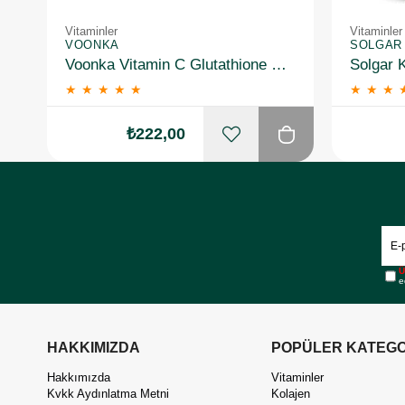
Vitaminler
Vitaminler
VOONKA
SOLGAR
Voonka Vitamin C Glutathione Complex Efervesan 15 Tablet
★
★
★
★
★
★
★
★
₺222,00
Ü
e
HAKKIMIZDA
POPÜLER KATEGO
Hakkımızda
Vitaminler
Kvkk Aydınlatma Metni
Kolajen