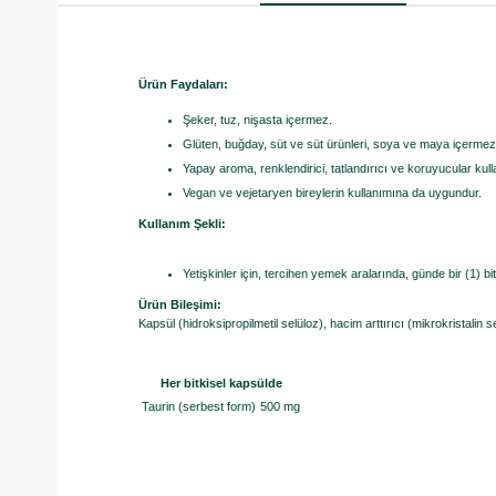
Ürün Faydaları:
Şeker, tuz, nişasta içermez.
Glüten, buğday, süt ve süt ürünleri, soya ve maya içermez
Yapay aroma, renklendirici, tatlandırıcı ve koruyucular kul
Vegan ve vejetaryen bireylerin kullanımına da uygundur.
Kullanım Şekli:
Yetişkinler için, tercihen yemek aralarında, günde bir (1) bi
Ürün Bileşimi:
Kapsül (hidroksipropilmetil selüloz), hacim arttırıcı (mikrokristalin s
Her bitkisel kapsülde
Taurin (serbest form)
500 mg