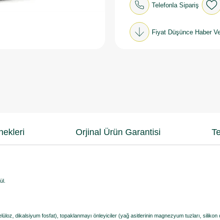
Telefonla Sipariş
Fiyat Düşünce Haber Ve
ekleri
Orjinal Ürün Garantisi
Te
ül.
elüloz, dikalsiyum fosfat), topaklanmayı önleyiciler (yağ asitlerinin magnezyum tuzları, silikon d