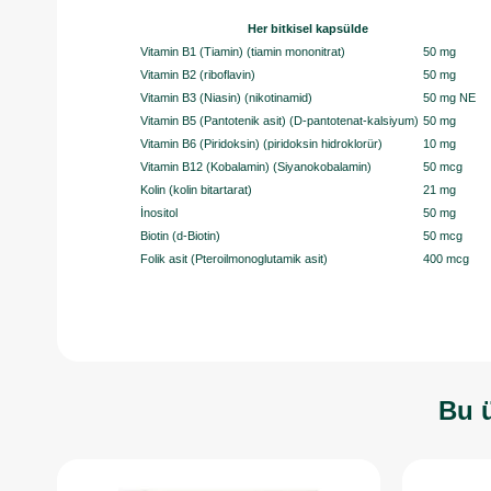
Her bitkisel kapsülde
Vitamin B1 (Tiamin) (tiamin mononitrat)
50 mg
Vitamin B2 (riboflavin)
50 mg
Vitamin B3 (Niasin) (nikotinamid)
50 mg NE
Vitamin B5 (Pantotenik asit) (D-pantotenat-kalsiyum)
50 mg
Vitamin B6 (Piridoksin) (piridoksin hidroklorür)
10 mg
Vitamin B12 (Kobalamin) (Siyanokobalamin)
50 mcg
Kolin (kolin bitartarat)
21 mg
İnositol
50 mg
Biotin (d-Biotin)
50 mcg
Folik asit (Pteroilmonoglutamik asit)
400 mcg
Bu ü