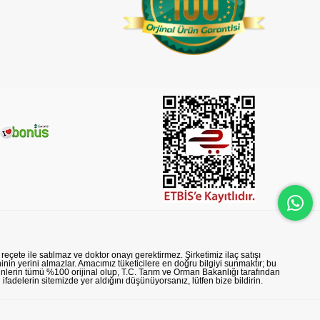
reçete ile satılmaz ve doktor onayı gerektirmez. Şirketimiz ilaç satışı
nin yerini almazlar. Amacımız tüketicilere en doğru bilgiyi sunmaktır; bu
rünlerin tümü %100 orijinal olup, T.C. Tarım ve Orman Bakanlığı tarafından
n ifadelerin sitemizde yer aldığını düşünüyorsanız, lütfen bize bildirin.