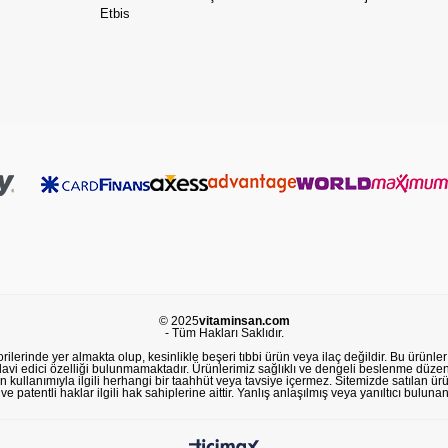
Etbis
© 2025
vitaminsan.com
- Tüm Hakları Saklıdır.
lerinde yer almakta olup, kesinlikle beşeri tıbbi ürün veya ilaç değildir. Bu ürünler 
avi edici özelliği bulunmamaktadır. Ürünlerimiz sağlıklı ve dengeli beslenme düzeni
in kullanımıyla ilgili herhangi bir taahhüt veya tavsiye içermez. Sitemizde satılan ü
 patentli haklar ilgili hak sahiplerine aittir. Yanlış anlaşılmış veya yanıltıcı buluna