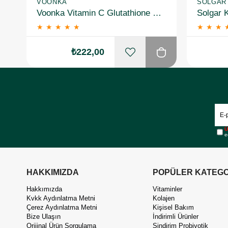
VOONKA
SOLGAR
Voonka Vitamin C Glutathione Complex Efervesan 15 Tablet
★
★
★
★
★
★
★
★
₺222,00
Ü
e
HAKKIMIZDA
POPÜLER KATEGO
Hakkımızda
Vitaminler
Kvkk Aydınlatma Metni
Kolajen
Çerez Aydınlatma Metni
Kişisel Bakım
Bize Ulaşın
İndirimli Ürünler
Orijinal Ürün Sorgulama
Sindirim Probiyotik