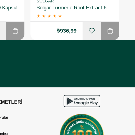
SOLGAR
S
0 Kapsül
Solgar Turmeric Root Extract 60 Kapsül
★
★
★
★
★
₺936,99
ZMETLERİ
rular
ntisi