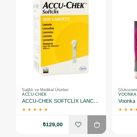
Sağlık ve Medikal Ürünleri
Glukozami
ACCU-CHEK
VOONKA
ACCU-CHEK SOFTCLİX LANCETS 200 İĞNE
Voonka 
★
★
★
★
★
★
★
★
₺129,00