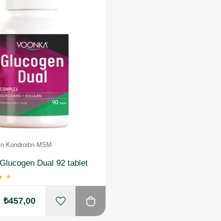
n Kondroitin MSM
Glucogen Dual 92 tablet
★
★
₺457,00