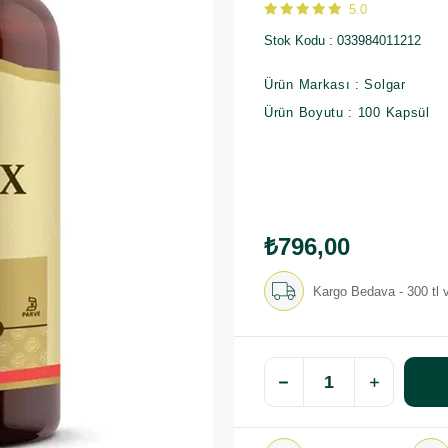
5.0
Stok Kodu
033984011212
Ürün Markası : Solgar
Ürün Boyutu : 100 Kapsül
₺796,00
Kargo Bedava - 300 tl v