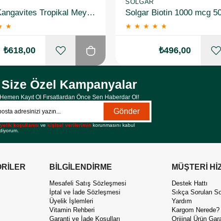
SOLGAR
Solgar Kangavites Tropikal Meyve Aromalı 60 Tablet
Solgar Biotin 1000 mcg 5
★
★
★
★
★
★
★
₺618,00
₺496,00
Size Özel Kampanyalar
Hemen Kayıt Ol Fırsatlardan Önce Sen Haberdar Ol!
Gönder
yelik koşullarını
ve
kişisel verilerimin
korunmasını kabul
diyorum.
RİLER
BİLGİLENDİRME
MÜŞTERİ Hİ
Mesafeli Satış Sözleşmesi
Destek Hattı
İptal ve İade Sözleşmesi
Sıkça Sorulan So
Üyelik İşlemleri
Yardım
Vitamin Rehberi
Kargom Nerede?
Garanti ve İade Koşulları
Orijinal Ürün Gara