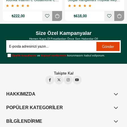
Voonka Vitamin C Glutathione Complex Efervesan 15 Tablet
Solgar Kangavites Tropikal Meyve Aromalı 60 Tablet
★
★
★
★
★
★
★
★
★
★
₺222,00
₺618,00
Size Özel Kampanyalar
Hemen Kayıt Ol Fırsatlardan Önce Sen Haberdar Ol!
Gönder
Üyelik koşullarını
ve
kişisel verilerimin
korunmasını kabul ediyorum.
Takipte Kal
HAKKIMIZDA
POPÜLER KATEGORİLER
BİLGİLENDİRME