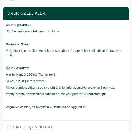
ÜRÜN ÖZELLIKLERI
Ürün Açıklaması:
B1 Vitamini İçeren Takviye Edici Gıda
Kullanım Şekli:
Yetişkinler için tercihen yemek zamanı günde 1 kapsül bol su ile alınması tavsiye
edilir.
Ürün Faydaları:
Her bir kapsül 100 mg Tiamin içerir.
Şeker, tuz, nişasta içermez.
Maya, buğday, glüten, soya ve süt ürünleri gibi potansiyel alerjenleri içermez.
Yapay aroma, renklendirici, tatlandırıcı ve koruyucular kullanılmamıştır.
Vegan ve vejetaryen bireylerin kullanımına da uygundur.
ÖDEME SEÇENEKLERI