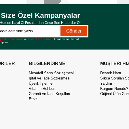
Size Özel Kampanyalar
Hemen Kayıt Ol Fırsatlardan Önce Sen Haberdar Ol!
Gönder
yelik koşullarını
ve
kişisel verilerimin
korunmasını kabul
diyorum.
RİLER
BİLGİLENDİRME
MÜŞTERİ Hİ
Mesafeli Satış Sözleşmesi
Destek Hattı
İptal ve İade Sözleşmesi
Sıkça Sorulan So
Üyelik İşlemleri
Yardım
Vitamin Rehberi
Kargom Nerede?
Garanti ve İade Koşulları
Orijinal Ürün Gara
Etbis