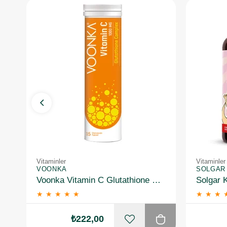
Vitaminler
Vitaminler
VOONKA
SOLGAR
Voonka Vitamin C Glutathione Complex Efervesan 15 Tablet
★
★
★
★
★
★
★
★
₺222,00