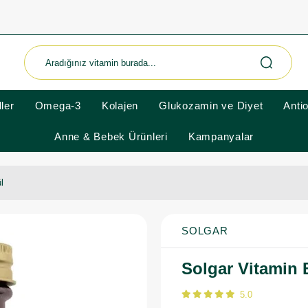
ler
Omega-3
Kolajen
Glukozamin ve Diyet
Anti
Anne & Bebek Ürünleri
Kampanyalar
l
SOLGAR
Solgar Vitamin
5.0