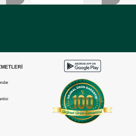
ZMETLERİ
rular
ntisi