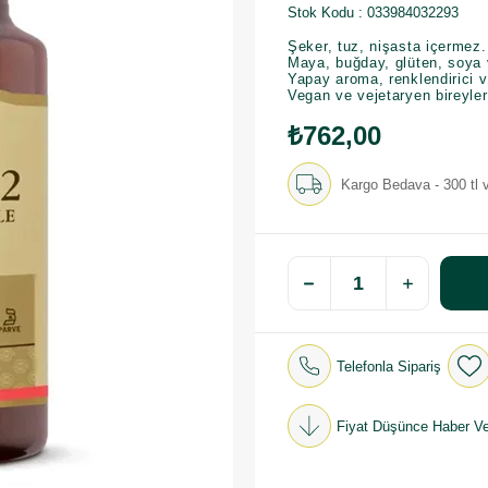
Stok Kodu
033984032293
Şeker, tuz, nişasta içermez.
Maya, buğday, glüten, soya v
Yapay aroma, renklendirici v
Vegan ve vejetaryen bireyle
₺762,00
Kargo Bedava - 300 tl v
Telefonla Sipariş
Fiyat Düşünce Haber Ve