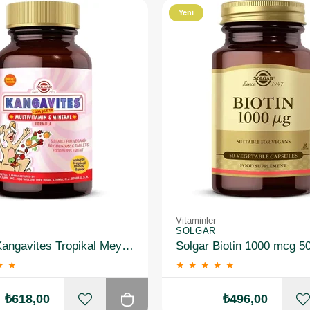
Yeni
Ürün
Vitaminler
SOLGAR
Solgar Kangavites Tropikal Meyve Aromalı 60 Tablet
Solgar Biotin 1000 mcg 5
★
★
★
★
★
★
★
₺618,00
₺496,00