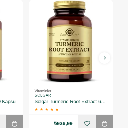
Vitaminler
Vi
SOLGAR
S
0 Kapsül
Solgar Turmeric Root Extract 60 Kapsül
★
★
★
★
★
₺936,99