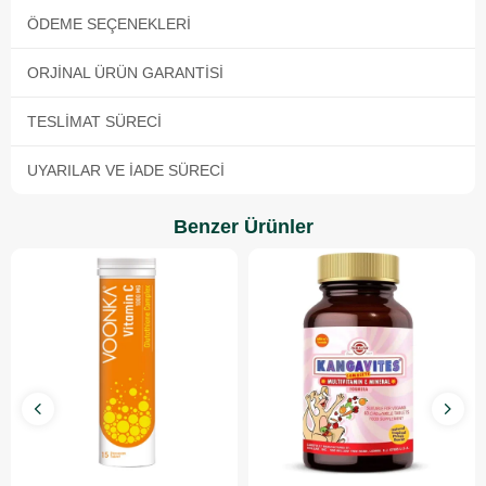
ÖDEME SEÇENEKLERI
ORJINAL ÜRÜN GARANTISI
TESLIMAT SÜRECI
UYARILAR VE İADE SÜRECI
Benzer Ürünler