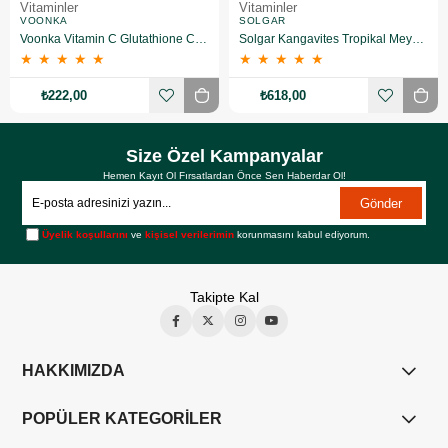
Vitaminler
Vitaminler
VOONKA
SOLGAR
Voonka Vitamin C Glutathione Complex Efervesan 15 Tablet
Solgar Kangavites Tropikal Meyve Aromalı 60 Tablet
★
★
★
★
★
★
★
★
★
★
₺222,00
₺618,00
Size Özel Kampanyalar
Hemen Kayıt Ol Fırsatlardan Önce Sen Haberdar Ol!
Gönder
Üyelik koşullarını
ve
kişisel verilerimin
korunmasını kabul ediyorum.
Takipte Kal
HAKKIMIZDA
POPÜLER KATEGORİLER