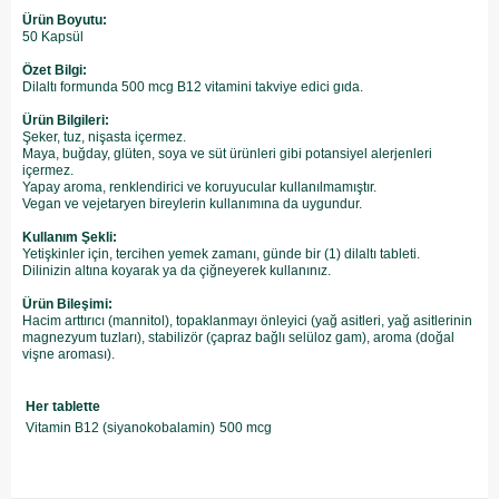
Ürün Boyutu:
50 Kapsül
Özet Bilgi:
Dilaltı formunda 500 mcg B12 vitamini takviye edici gıda.
Ürün Bilgileri:
Şeker, tuz, nişasta içermez.
Maya, buğday, glüten, soya ve süt ürünleri gibi potansiyel alerjenleri
içermez.
Yapay aroma, renklendirici ve koruyucular kullanılmamıştır.
Vegan ve vejetaryen bireylerin kullanımına da uygundur.
Kullanım Şekli:
Yetişkinler için, tercihen yemek zamanı, günde bir (1) dilaltı tableti.
Dilinizin altına koyarak ya da çiğneyerek kullanınız.
Ürün Bileşimi:
Hacim arttırıcı (mannitol), topaklanmayı önleyici (yağ asitleri, yağ asitlerinin
magnezyum tuzları), stabilizör (çapraz bağlı selüloz gam), aroma (doğal
vişne aroması).
Her tablette
Vitamin B12 (siyanokobalamin)
500 mcg