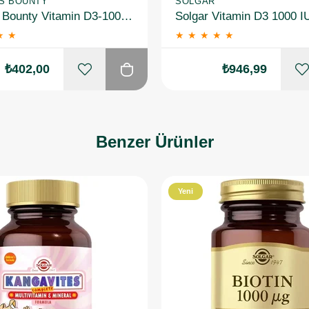
'S BOUNTY
SOLGAR
Natures Bounty Vitamin D3-1000 IU 100 Yumuşak Jelatin Kapsül
★
★
★
★
★
★
★
₺402,00
₺946,99
Benzer Ürünler
Yeni
Ürün