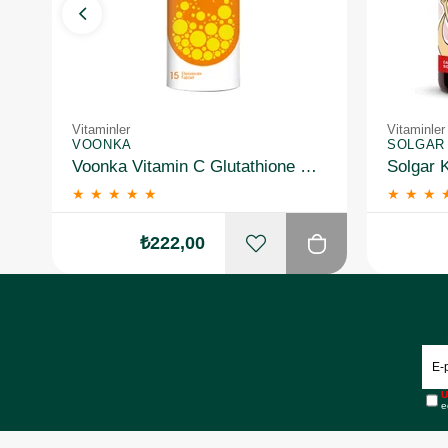
Vitaminler
Vitaminler
VOONKA
SOLGAR
Voonka Vitamin C Glutathione Complex Efervesan 15 Tablet
★
★
★
★
★
★
★
★
₺222,00
Ü
e