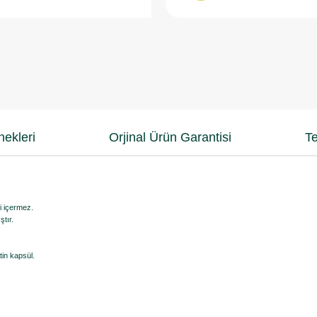
ekleri
Orjinal Ürün Garantisi
Te
ri içermez.
ştır.
tin kapsül.