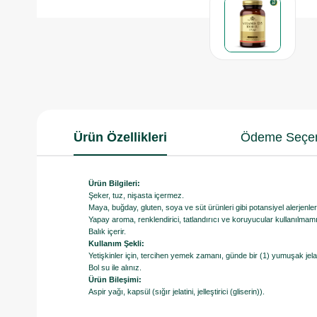
Ürün Özellikleri
Ödeme Seçen
Ürün Bilgileri:
Şeker, tuz, nişasta içermez.
Maya, buğday, gluten, soya ve süt ürünleri gibi potansiyel alerjenle
Yapay aroma, renklendirici, tatlandırıcı ve koruyucular kullanılmamı
Balık içerir.
Kullanım Şekli:
Yetişkinler için, tercihen yemek zamanı, günde bir (1) yumuşak jela
Bol su ile alınız.
Ürün Bileşimi:
Aspir yağı, kapsül (sığır jelatini, jelleştirici (gliserin)).