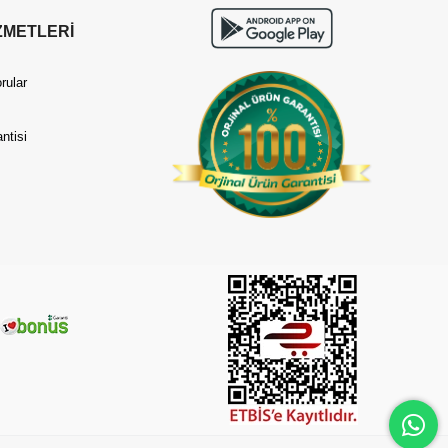
ZMETLERİ
rular
ntisi