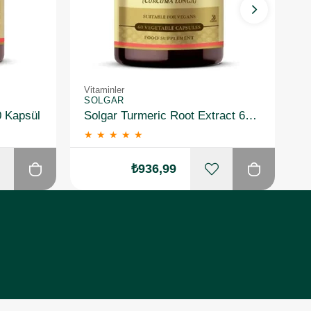
Vitaminler
Vi
SOLGAR
S
0 Kapsül
Solgar Turmeric Root Extract 60 Kapsül
★
★
★
★
★
₺936,99