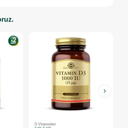
oruz.
D Vitaminleri
K