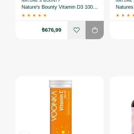
NATURE'S BOUNTY
NATURE
Nature's Bounty Vitamin D3 1000 Iu 100 Softgel 2 Adet
★
★
★
★
★
★
★
★
₺676,99