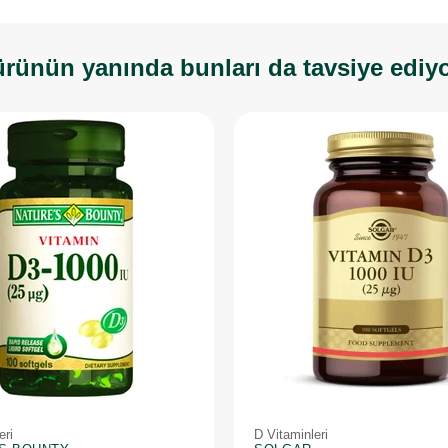
rünün yanında bunları da tavsiye ediy
eri
D Vitaminleri