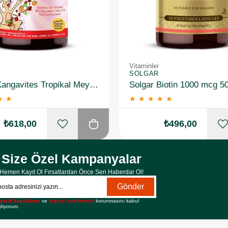
Vitaminler
SOLGAR
Solgar Kangavites Tropikal Meyve Aromalı 60 Tablet
Solgar Biotin 1000 mcg 5
★
★
★
★
★
★
★
₺618,00
₺496,00
Size Özel Kampanyalar
Hemen Kayıt Ol Fırsatlardan Önce Sen Haberdar Ol!
Gönder
yelik koşullarını
ve
kişisel verilerimin
korunmasını kabul
diyorum.