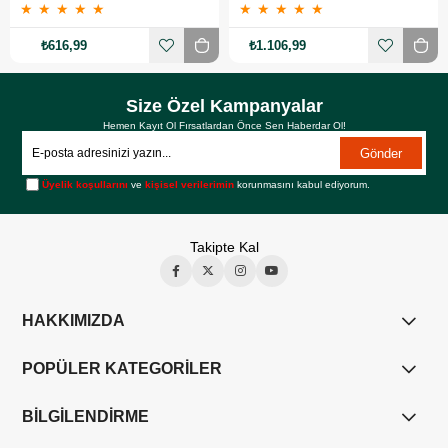
★
★
★
★
★
★
★
★
★
★
₺616,99
₺1.106,99
Size Özel Kampanyalar
Hemen Kayıt Ol Fırsatlardan Önce Sen Haberdar Ol!
Gönder
Üyelik koşullarını
ve
kişisel verilerimin
korunmasını kabul ediyorum.
Takipte Kal
HAKKIMIZDA
POPÜLER KATEGORİLER
BİLGİLENDİRME