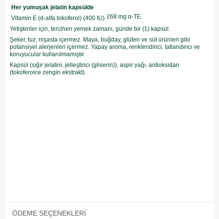
Her yumuşak jelatin kapsülde
268 mg α-TE
Vitamin E (d-alfa tokoferol) (400 IU)
Yetişkinler için, tercihen yemek zamanı, günde bir (1) kapsül.
Şeker, tuz, nişasta içermez. Maya, buğday, glüten ve süt ürünleri gibi
potansiyel alerjenleri içermez. Yapay aroma, renklendirici, tatlandırıcı ve
koruyucular kullanılmamıştır.
Kapsül (sığır jelatini, jelleştirici (gliserin)), aspir yağı, antioksidan
(tokoferolce zengin ekstrakt).
ÖDEME SEÇENEKLERI