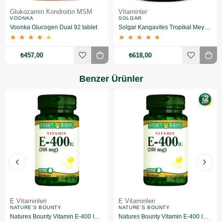
Glukozamin Kondroitin MSM
Vitaminler
VOONKA
SOLGAR
Voonka Glucogen Dual 92 tablet
Solgar Kangavites Tropikal Meyve Aromalı 60 Tablet
★
★
★
★
★
★
★
★
★
★
₺457,00
₺618,00
Benzer Ürünler
E Vitaminleri
E Vitaminleri
NATURE'S BOUNTY
NATURE'S BOUNTY
Natures Bounty Vitamin E-400 IU Takviye Edici Gıda 50 Jelatin Kapsül
Natures Bounty Vitamin E-400 IU Takviye Edici Gıda 50 Jelatin Kapsül 2 Adet