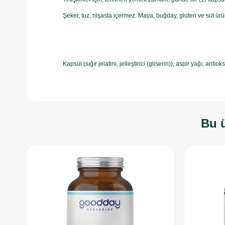
Şeker, tuz, nişasta içermez. Maya, buğday, glüten ve süt ürün
Kapsül (sığır jelatini, jelleştirici (gliserin)), aspir yağı, anti
Bu ü