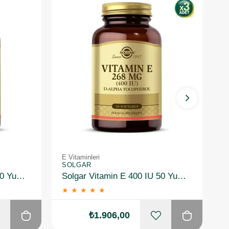
E Vitaminleri
E 
SOLGAR
N
Solgar Vitamin E 400 IU 50 Yumuşak Jelatin Kapsül
Solgar Vitamin E 400 IU 50 Yumuşak Jelatin Kapsül 3 Adet
★
★
★
★
★
₺1.906,00