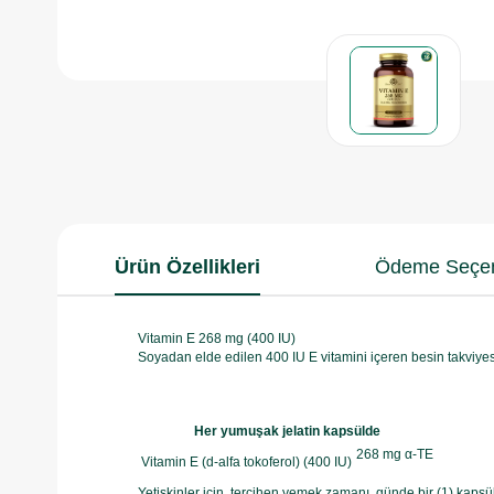
Ürün Özellikleri
Ödeme Seçen
Vitamin E 268 mg (400 IU)
Soyadan elde edilen 400 IU E vitamini içeren besin takviyesi
Her yumuşak jelatin kapsülde
268 mg α-TE
Vitamin E (d-alfa tokoferol) (400 IU)
Yetişkinler için, tercihen yemek zamanı, günde bir (1) kapsül