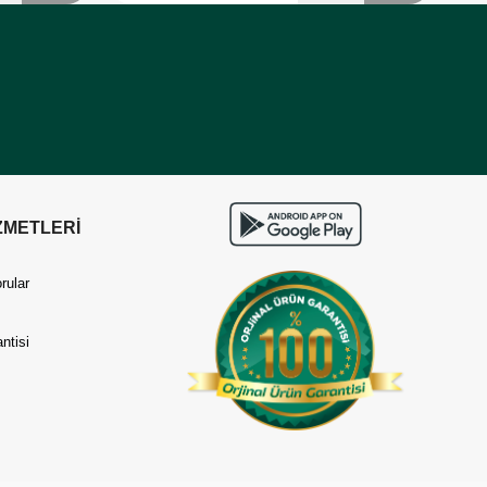
ZMETLERİ
rular
ntisi