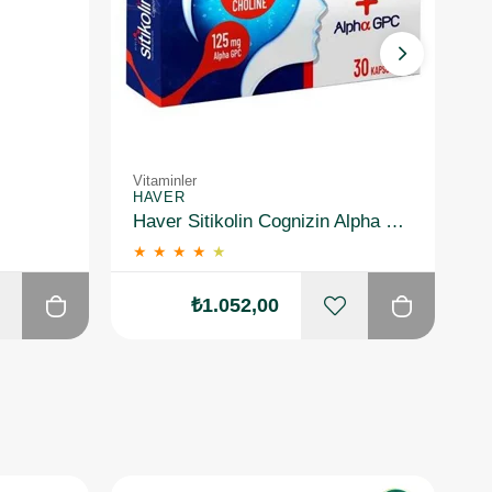
Vitaminler
Vi
HAVER
B
Haver Sitikolin Cognizin Alpha Gpc 30 kapsül
★
★
★
★
★
₺1.052,00