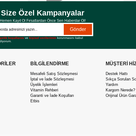
Size Özel Kampanyalar
Hemen Kayıt Ol Fırsatlardan Önce Sen Haberdar Ol!
Gönder
yelik koşullarını
ve
kişisel verilerimin
korunmasını kabul
diyorum.
RİLER
BİLGİLENDİRME
MÜŞTERİ Hİ
Mesafeli Satış Sözleşmesi
Destek Hattı
İptal ve İade Sözleşmesi
Sıkça Sorulan So
Üyelik İşlemleri
Yardım
Vitamin Rehberi
Kargom Nerede?
Garanti ve İade Koşulları
Orijinal Ürün Gara
Etbis