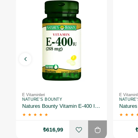
E Vitaminleri
E Vitaminl
NATURE'S BOUNTY
NATURE
Natures Bounty Vitamin E-400 IU Takviye Edici Gıda 50 Jelatin Kapsül
★
★
★
★
★
★
★
★
₺616,99