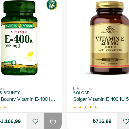
eri
E Vitaminleri
'S BOUNTY
SOLGAR
Natures Bounty Vitamin E-400 IU Takviye Edici Gıda 50 Jelatin Kapsül 2 Adet
★
★
★
★
★
★
★
₺1.106,99
₺716,99