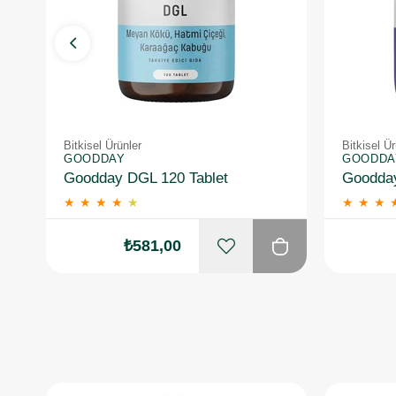
Bitkisel Ürünler
Bitkisel Ür
GOODDAY
GOODDA
Goodday DGL 120 Tablet
Goodday
★
★
★
★
★
★
★
★
₺581,00