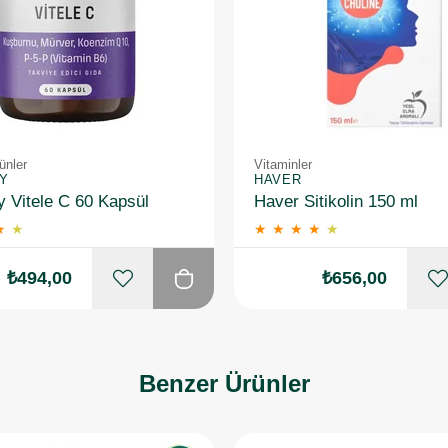
ünler
Vitaminler
Y
HAVER
 Vitele C 60 Kapsül
Haver Sitikolin 150 ml
★
★
★
★
★
★
★
₺494,00
₺656,00
Benzer Ürünler