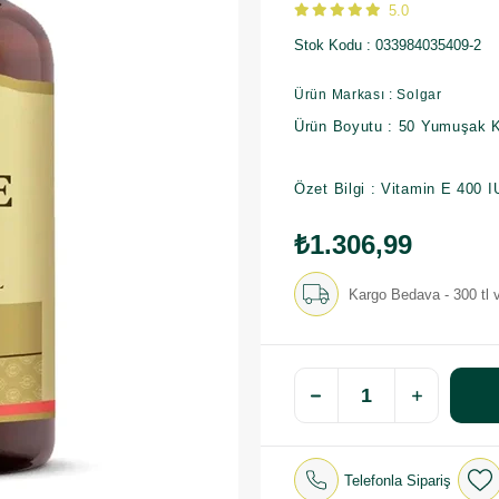
5.0
Stok Kodu
033984035409-2
Ürün Markası : Solgar
Ürün Boyutu : 50 Yumuşak 
Özet Bilgi : Vitamin E 400 I
₺1.306,99
Kargo Bedava - 300 tl v
Telefonla Sipariş