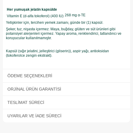
Her yumuşak jelatin kapsülde
268 mg α-TE
Vitamin E (d-alfa tokoferol) (400 IU)
Yetişkinler için, tercihen yemek zamanı, günde bir (1) kapsül.
Şeker, tuz, nişasta içermez. Maya, buğday, glüten ve süt ürünleri gibi
potansiyel alerjenleri içermez. Yapay aroma, renklendirici, tatlandırıcı ve
koruyucular kullanılmamıştır.
Kapsül (sığır jelatini, jelleştirici (gliserin)), aspir yağı, antioksidan
(tokoferolce zengin ekstrakt).
ÖDEME SEÇENEKLERI
ORJINAL ÜRÜN GARANTISI
TESLIMAT SÜRECI
UYARILAR VE İADE SÜRECI