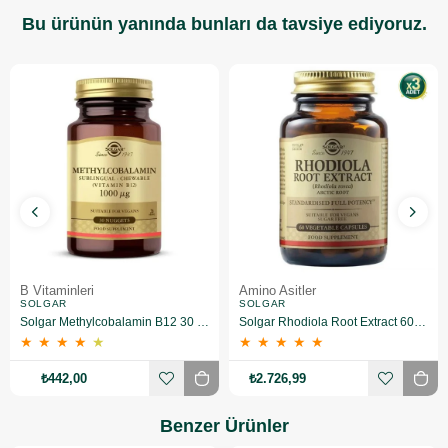
Bu ürünün yanında bunları da tavsiye ediyoruz.
B Vitaminleri
Amino Asitler
SOLGAR
SOLGAR
Solgar Methylcobalamin B12 30 Tablet
Solgar Rhodiola Root Extract 60 Kapsül 3 Adet
★
★
★
★
★
★
★
★
★
★
₺442,00
₺2.726,99
Benzer Ürünler