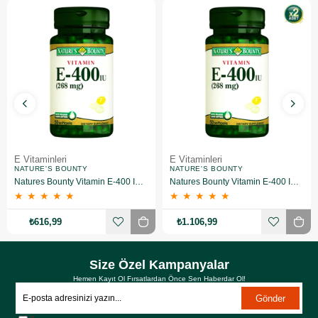
E Vitaminleri
E Vitaminleri
NATURE'S BOUNTY
NATURE'S BOUNTY
Natures Bounty Vitamin E-400 IU Takviye Edici Gıda 50 Jelatin Kapsül
Natures Bounty Vitamin E-400 IU Takviye Edici Gıda 50 Jelatin Kapsül 2 Adet
★
★
★
★
★
★
★
★
★
★
₺616,99
₺1.106,99
Size Özel Kampanyalar
Hemen Kayıt Ol Fırsatlardan Önce Sen Haberdar Ol!
Gönder