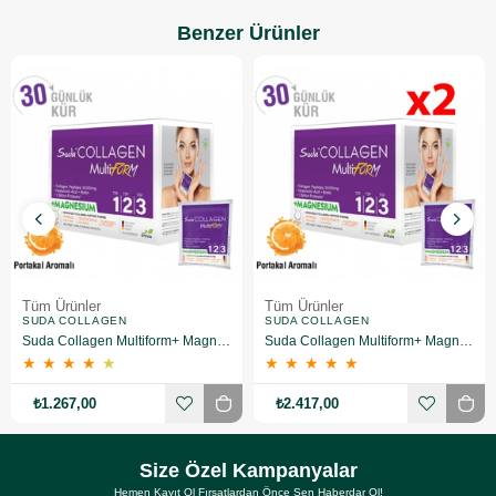
Benzer Ürünler
Tüm Ürünler
Tüm Ürünler
SUDA COLLAGEN
SUDA COLLAGEN
Suda Collagen Multiform+ Magnesium 30 x 15 gr - Portakal Aromalı
Suda Collagen Multiform+ Magnesium 30 x 15 gr - Portakal Aromalı 2 Adet
★
★
★
★
★
★
★
★
★
★
₺1.267,00
₺2.417,00
Size Özel Kampanyalar
Hemen Kayıt Ol Fırsatlardan Önce Sen Haberdar Ol!