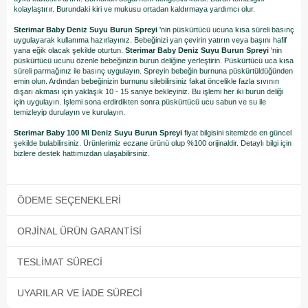
kolaylaştırır. Burundaki kiri ve mukusu ortadan kaldırmaya yardımcı olur.
Sterimar Baby Deniz Suyu Burun Spreyi
'nin püskürtücü ucuna kısa süreli basınç
uygulayarak kullanıma hazırlayınız. Bebeğinizi yan çevirin yatırın veya başını hafif
yana eğik olacak şekilde oturtun.
Sterimar Baby Deniz Suyu Burun Spreyi
'nin
püskürtücü ucunu özenle bebeğinizin burun deliğine yerleştirin. Püskürtücü uca kısa
süreli parmağınız ile basınç uygulayın. Spreyin bebeğin burnuna püskürtüldüğünden
emin olun. Ardından bebeğinizin burnunu silebilirsiniz fakat öncelikle fazla sıvının
dışarı akması için yaklaşık 10 - 15 saniye bekleyiniz. Bu işlemi her iki burun deliği
için uygulayın. İşlemi sona erdirdikten sonra püskürtücü ucu sabun ve su ile
temizleyip durulayın ve kurulayın.
Sterimar Baby 100 Ml Deniz Suyu Burun Spreyi
fiyat bilgisini sitemizde en güncel
şekilde bulabilirsiniz. Ürünlerimiz eczane ürünü olup %100 orijinaldir. Detaylı bilgi için
bizlere destek hattımızdan ulaşabilirsiniz.
ÖDEME SEÇENEKLERI
ORJINAL ÜRÜN GARANTISI
TESLIMAT SÜRECI
UYARILAR VE İADE SÜRECI