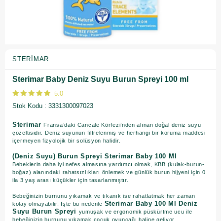
STERIMAR
Sterimar Baby Deniz Suyu Burun Spreyi 100 ml
5.0
Stok Kodu
3331300097023
Sterimar
Fransa’daki Cancale Körfezi’nden alınan doğal deniz suyu
çözeltisidir. Deniz suyunun filtrelenmiş ve herhangi bir koruma maddesi
içermeyen fizyolojik bir solüsyon halidir.
(Deniz Suyu) Burun Spreyi Sterimar Baby 100 Ml
Bebeklerin daha iyi nefes almasına yardımcı olmak, KBB (kulak-burun-
boğaz) alanındaki rahatsızlıkları önlemek ve günlük burun hijyeni için 0
ila 3 yaş arası küçükler için tasarlanmıştır.
Bebeğinizin burnunu yıkamak ve tıkanık ise rahatlatmak her zaman
Sterimar Baby 100 Ml Deniz
kolay olmayabilir. İşte bu nedenle
Suyu Burun Spreyi
yumuşak ve ergonomik püskürtme ucu ile
bebeğinizin burnunu yıkamak çocuk oyuncağı haline geliyor.