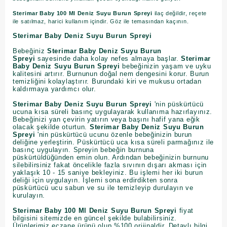
Sterimar Baby 100 Ml Deniz Suyu Burun Spreyi
ilaç değildir, reçete
ile satılmaz, harici kullanım içindir. Göz ile temasından kaçının.
Sterimar Baby Deniz Suyu Burun Spreyi
Bebeğiniz
Sterimar Baby Deniz Suyu Burun
Spreyi
sayesinde daha kolay nefes almaya başlar.
Sterimar
Baby Deniz Suyu Burun Spreyi
bebeğinizin yaşam ve uyku
kalitesini artırır. Burnunun doğal nem dengesini korur. Burun
temizliğini kolaylaştırır. Burundaki kiri ve mukusu ortadan
kaldırmaya yardımcı olur.
Sterimar Baby Deniz Suyu Burun Spreyi
'nin püskürtücü
ucuna kısa süreli basınç uygulayarak kullanıma hazırlayınız.
Bebeğinizi yan çevirin yatırın veya başını hafif yana eğik
olacak şekilde oturtun.
Sterimar Baby Deniz Suyu Burun
Spreyi
'nin püskürtücü ucunu özenle bebeğinizin burun
deliğine yerleştirin. Püskürtücü uca kısa süreli parmağınız ile
basınç uygulayın. Spreyin bebeğin burnuna
püskürtüldüğünden emin olun. Ardından bebeğinizin burnunu
silebilirsiniz fakat öncelikle fazla sıvının dışarı akması için
yaklaşık 10 - 15 saniye bekleyiniz. Bu işlemi her iki burun
deliği için uygulayın. İşlemi sona erdirdikten sonra
püskürtücü ucu sabun ve su ile temizleyip durulayın ve
kurulayın.
Sterimar Baby 100 Ml Deniz Suyu Burun Spreyi
fiyat
bilgisini sitemizde en güncel şekilde bulabilirsiniz.
Ürünlerimiz eczane ürünü olup %100 orijinaldir. Detaylı bilgi