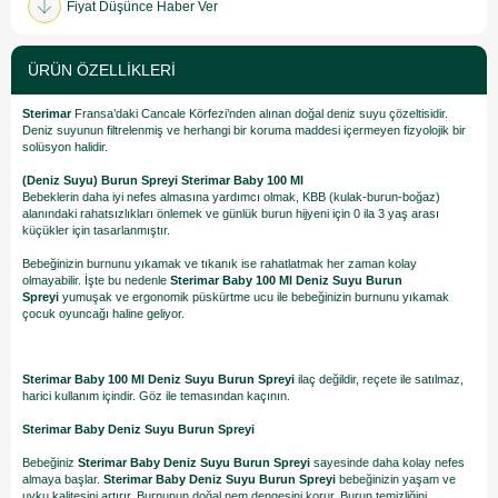
Fiyat Düşünce Haber Ver
ÜRÜN ÖZELLIKLERI
Sterimar
Fransa’daki Cancale Körfezi’nden alınan doğal deniz suyu çözeltisidir.
Deniz suyunun filtrelenmiş ve herhangi bir koruma maddesi içermeyen fizyolojik bir
solüsyon halidir.
(Deniz Suyu) Burun Spreyi Sterimar Baby 100 Ml
Bebeklerin daha iyi nefes almasına yardımcı olmak, KBB (kulak-burun-boğaz)
alanındaki rahatsızlıkları önlemek ve günlük burun hijyeni için 0 ila 3 yaş arası
küçükler için tasarlanmıştır.
Bebeğinizin burnunu yıkamak ve tıkanık ise rahatlatmak her zaman kolay
olmayabilir. İşte bu nedenle
Sterimar Baby 100 Ml Deniz Suyu Burun
Spreyi
yumuşak ve ergonomik püskürtme ucu ile bebeğinizin burnunu yıkamak
çocuk oyuncağı haline geliyor.
Sterimar Baby 100 Ml Deniz Suyu Burun Spreyi
ilaç değildir, reçete ile satılmaz,
harici kullanım içindir. Göz ile temasından kaçının.
Sterimar Baby Deniz Suyu Burun Spreyi
Bebeğiniz
Sterimar Baby Deniz Suyu Burun Spreyi
sayesinde daha kolay nefes
almaya başlar.
Sterimar Baby Deniz Suyu Burun Spreyi
bebeğinizin yaşam ve
uyku kalitesini artırır. Burnunun doğal nem dengesini korur. Burun temizliğini