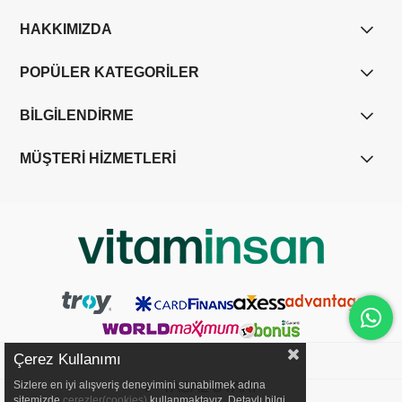
HAKKIMIZDA
POPÜLER KATEGORİLER
BİLGİLENDİRME
MÜŞTERİ HİZMETLERİ
Çerez Kullanımı
Sizlere en iyi alışveriş deneyimini sunabilmek adına
YASAL UYARI
sitemizde
çerezler(cookies)
kullanmaktayız. Detaylı bilgi