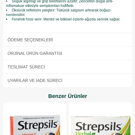
• Soğuk algınlığı ve grip belirtilerini azaltır: Zencefilin doğal anti-
inflamatuar etkisiyle semptomları hafifletir.
• Öksürük refleksini yatıştırır: Tükürük salgısını artırarak boğazı
nemlendirir.
• Ferahlık hissi verir: Mentol ve bitkisel özlerle ağızda serinlik sağlar.
ÖDEME SEÇENEKLERI
ORJINAL ÜRÜN GARANTISI
TESLIMAT SÜRECI
UYARILAR VE İADE SÜRECI
Benzer Ürünler