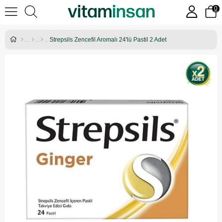
0
Strepsils Zencefil Aromalı 24'lü Pastil 2 Adet