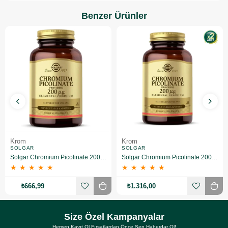
Benzer Ürünler
Krom
Krom
SOLGAR
SOLGAR
Solgar Chromium Picolinate 200 mcg 90 Kapsül
Solgar Chromium Picolinate 200 mcg 90 Kapsül 2 Adet
★
★
★
★
★
★
★
★
★
★
₺666,99
₺1.316,00
Size Özel Kampanyalar
Hemen Kayıt Ol Fırsatlardan Önce Sen Haberdar Ol!