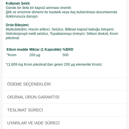
Kullanım Şekli:
Günde bir defa bir kapsül alınması önerilir.
​|||lik ve emzirme dönemi ile hastalık veya ilaç kullanılması durumlarında
doktorunuza danışın.
Ürün Bileşimi:
Maltodekstrin, Hacim arttırıcı: Selüloz, Bitkisel kapsül kabuğu bileşeni:
Hidroksipropil metil selüloz, Topaklanmayı önleyici: Silikon dioksit, Krom
pikolinat
Etken madde
Miktar (1 Kapsülde)
%BRD
*Krom
200 µg
500
*(1,609 mg Krom pikolinat’dan gelen 200 µg elementel Krom)
ÖDEME SEÇENEKLERI
ORJINAL ÜRÜN GARANTISI
TESLIMAT SÜRECI
UYARILAR VE İADE SÜRECI