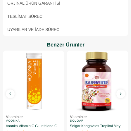
ORJINAL ÜRÜN GARANTISI
TESLIMAT SÜRECI
UYARILAR VE İADE SÜRECI
Benzer Ürünler
Vitaminler
Vitaminler
VOONKA
SOLGAR
Voonka Vitamin C Glutathione Complex Efervesan 15 Tablet
Solgar Kangavites Tropikal Meyve Aromalı 60 Tablet