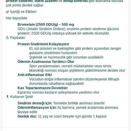
protein sindirimi
,
ödem azaltımı
ve
iltihap kontrolü
gibi alanlarda vücuda
çok yönlü destek sağlar.
🌿 İçeriği ve Etkileri
Her kapsülde:
Bromelain (2500 GDU/g) – 500 mg
GDU (Jelatin Sindirim Ünitesi), enzimin protein sindirme gücünü
gösterir; 2500 GDU/g oldukça yüksek bir aktivite düzeyidir.
💪 Faydaları
Protein Sindirimini Kolaylaştırır
Et, süt ürünleri ve baklagiller gibi protein açısından zengin
gıdaların sindirimini hızlandırır
Şişkinlik ve hazımsızlık gibi sorunları azaltabilir
Ödemin Azalmasına Yardımcı Olur
Spor yaralanmaları, cerrahi müdahaleler veya sinüs
tıkanıklığı sonrası oluşan şişliklerin giderilmesine destek olur
Anti-inflamatuar Etki
Vücudun doğal inflamatuar yanıtını düzenleyerek iltihaplı
durumlarda rahatlama sağlayabilir
Kas Toparlanmasını Destekler
Egzersiz sonrası kasların iyileşmesine yardımcı olur
💊 Kullanım Şekli
Sindirim desteği için:
Yemekle birlikte alınması önerilir
Ödem/inflamasyon için:
Aç karnına, yemek aralarında alınması
tavsiye edilir
Günlük doz:
11 yaş ve üzeri bireyler için günde 1 kapsül