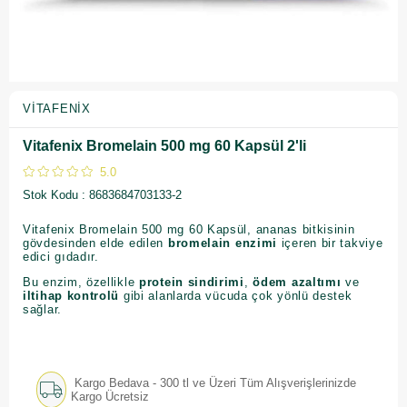
VITAFENIX
Vitafenix Bromelain 500 mg 60 Kapsül 2'li
5.0
Stok Kodu
8683684703133-2
Vitafenix Bromelain 500 mg 60 Kapsül, ananas bitkisinin
gövdesinden elde edilen
bromelain enzimi
içeren bir takviye
edici gıdadır.
Bu enzim, özellikle
protein sindirimi
,
ödem azaltımı
ve
iltihap kontrolü
gibi alanlarda vücuda çok yönlü destek
sağlar.
Kargo Bedava - 300 tl ve Üzeri Tüm Alışverişlerinizde
Kargo Ücretsiz