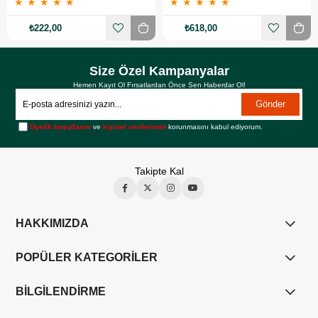
★
★
★
★
★
★
★
★
★
★
₺222,00
₺618,00
Size Özel Kampanyalar
Hemen Kayıt Ol Fırsatlardan Önce Sen Haberdar Ol!
Gönder
Üyelik koşullarını
ve
kişisel verilerimin
korunmasını kabul ediyorum.
Takipte Kal
HAKKIMIZDA
POPÜLER KATEGORİLER
BİLGİLENDİRME