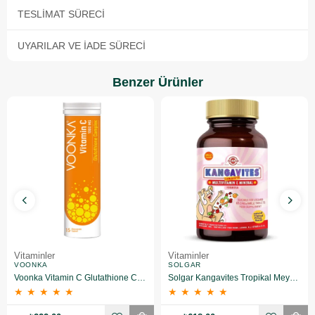
TESLIMAT SÜRECI
UYARILAR VE İADE SÜRECI
Benzer Ürünler
Vitaminler
Vitaminler
VOONKA
SOLGAR
Voonka Vitamin C Glutathione Complex Efervesan 15 Tablet
Solgar Kangavites Tropikal Meyve Aromalı 60 Tablet
★
★
★
★
★
★
★
★
★
★