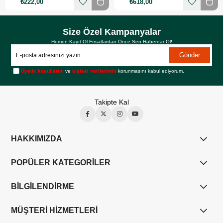
₺222,00
₺618,00
Size Özel Kampanyalar
Hemen Kayıt Ol Fırsatlardan Önce Sen Haberdar Ol!
Gönder
Üyelik koşullarını
ve
kişisel verilerimin
korunmasını kabul ediyorum.
Takipte Kal
HAKKIMIZDA
POPÜLER KATEGORİLER
BİLGİLENDİRME
MÜŞTERİ HİZMETLERİ