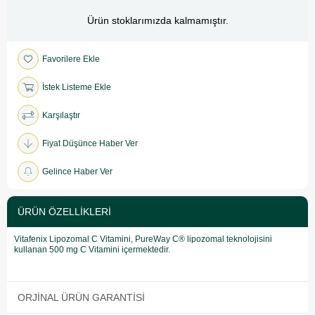
Ürün stoklarımızda kalmamıştır.
Favorilere Ekle
İstek Listeme Ekle
Karşılaştır
Fiyat Düşünce Haber Ver
Gelince Haber Ver
ÜRÜN ÖZELLIKLERI
Vitafenix Lipozomal C Vitamini, PureWay C® lipozomal teknolojisini
kullanan 500 mg C Vitamini içermektedir.
ORJINAL ÜRÜN GARANTISI