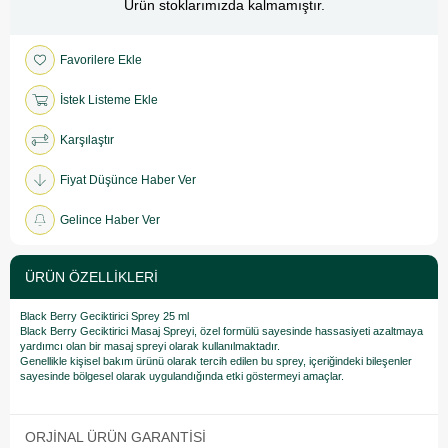
Ürün stoklarımızda kalmamıştır.
Favorilere Ekle
İstek Listeme Ekle
Karşılaştır
Fiyat Düşünce Haber Ver
Gelince Haber Ver
ÜRÜN ÖZELLIKLERI
Black Berry Geciktirici Sprey 25 ml
Black Berry Geciktirici Masaj Spreyi, özel formülü sayesinde hassasiyeti azaltmaya
yardımcı olan bir masaj spreyi olarak kullanılmaktadır.
Genellikle kişisel bakım ürünü olarak tercih edilen bu sprey, içeriğindeki bileşenler
sayesinde bölgesel olarak uygulandığında etki göstermeyi amaçlar.
ORJINAL ÜRÜN GARANTISI