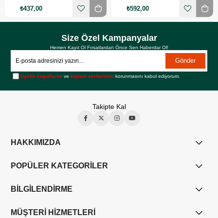
₺437,00
₺592,00
Size Özel Kampanyalar
Hemen Kayıt Ol Fırsatlardan Önce Sen Haberdar Ol!
Gönder
Üyelik koşullarını
ve
kişisel verilerimin
korunmasını kabul ediyorum.
Takipte Kal
HAKKIMIZDA
POPÜLER KATEGORİLER
BİLGİLENDİRME
MÜŞTERİ HİZMETLERİ