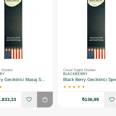
 Ürünleri
Cinsel Sağlık Ürünleri
RY
BLACKBERRY
Black Berry Geciktirici Masaj Spreyi 25 ml 25 Adet
★
★
★
★
★
★
.833,33
₺136,99