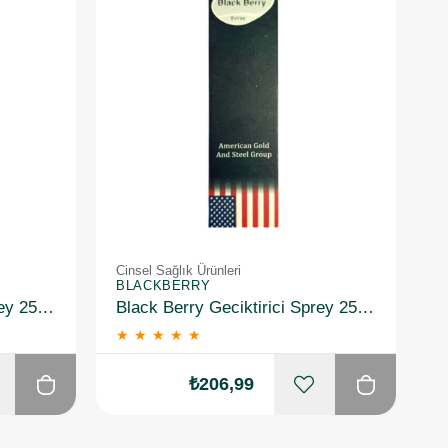
Cinsel Sağlık Ürünleri
BLACKBERRY
Black Berry Geciktirici Sprey 25 ml
Black Berry Geciktirici Sprey 25 ml 2 Adet
★
★
★
★
★
₺206,99