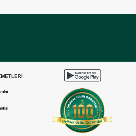
ZMETLERİ
rular
ntisi