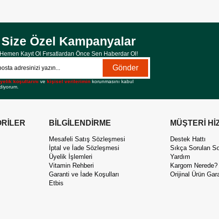
Size Özel Kampanyalar
Hemen Kayıt Ol Fırsatlardan Önce Sen Haberdar Ol!
Gönder
yelik koşullarını
ve
kişisel verilerimin
korunmasını kabul
diyorum.
RİLER
BİLGİLENDİRME
MÜŞTERİ Hİ
Mesafeli Satış Sözleşmesi
Destek Hattı
İptal ve İade Sözleşmesi
Sıkça Sorulan So
Üyelik İşlemleri
Yardım
Vitamin Rehberi
Kargom Nerede?
Garanti ve İade Koşulları
Orijinal Ürün Gara
Etbis