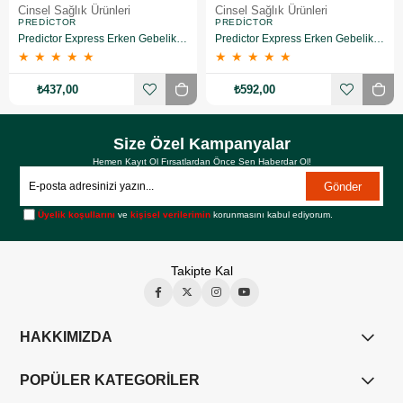
Cinsel Sağlık Ürünleri
Cinsel Sağlık Ürünleri
PREDICTOR
PREDICTOR
Predictor Express Erken Gebelik Testi 2 Adet
Predictor Express Erken Gebelik Testi 3 Adet
★
★
★
★
★
★
★
★
★
★
₺437,00
₺592,00
Size Özel Kampanyalar
Hemen Kayıt Ol Fırsatlardan Önce Sen Haberdar Ol!
Gönder
Üyelik koşullarını
ve
kişisel verilerimin
korunmasını kabul ediyorum.
Takipte Kal
HAKKIMIZDA
POPÜLER KATEGORİLER