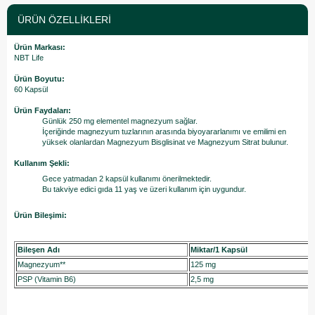
ÜRÜN ÖZELLIKLERI
Ürün Markası:
NBT Life
Ürün Boyutu:
60 Kapsül
Ürün Faydaları:
Günlük 250 mg elementel magnezyum sağlar.
İçeriğinde magnezyum tuzlarının arasında biyoyararlanımı ve emilimi en
yüksek olanlardan Magnezyum Bisglisinat ve Magnezyum Sitrat bulunur.
Kullanım Şekli:
Gece yatmadan 2 kapsül kullanımı önerilmektedir.
Bu takviye edici gıda 11 yaş ve üzeri kullanım için uygundur.
Ürün Bileşimi:
Bileşen Adı
Miktar/1 Kapsül
Magnezyum**
125 mg
PSP (Vitamin B6)
2,5 mg