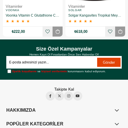
Vitaminler
Vitaminler
VOONKA
SOLGAR
Voonka Vitamin C Glutathione Complex Efervesan 15 Tablet
Solgar Kangavites Tropikal Meyve Aromalı 60 Tablet
★
★
★
★
★
★
★
★
★
★
₺222,00
₺618,00
Size Özel Kampanyalar
Hemen Kayıt Ol Fırsatlardan Önce Sen Haberdar Ol!
Gönder
Üyelik koşullarını
ve
kişisel verilerimin
korunmasını kabul ediyorum.
Takipte Kal
HAKKIMIZDA
POPÜLER KATEGORİLER