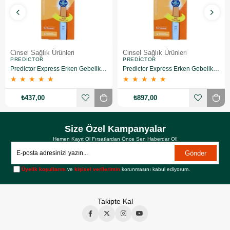
Cinsel Sağlık Ürünleri
Cinsel Sağlık Ürünleri
PREDICTOR
PREDICTOR
Predictor Express Erken Gebelik Testi 2 Adet
Predictor Express Erken Gebelik Testi 5 Adet
★
★
★
★
★
★
★
★
★
★
₺437,00
₺897,00
Size Özel Kampanyalar
Hemen Kayıt Ol Fırsatlardan Önce Sen Haberdar Ol!
Gönder
Üyelik koşullarını
ve
kişisel verilerimin
korunmasını kabul ediyorum.
Takipte Kal