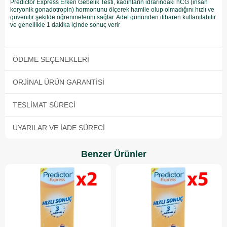
Predictor Express Erken Gebelik Testi, kadınların idrarındaki hCG (insan
koryonik gonadotropin) hormonunu ölçerek hamile olup olmadığını hızlı ve
güvenilir şekilde öğrenmelerini sağlar. Adet gününden itibaren kullanılabilir
ve genellikle 1 dakika içinde sonuç verir
ÖDEME SEÇENEKLERI
ORJINAL ÜRÜN GARANTISI
TESLIMAT SÜRECI
UYARILAR VE İADE SÜRECI
Benzer Ürünler