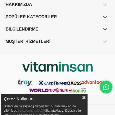
HAKKIMIZDA
POPÜLER KATEGORİLER
BİLGİLENDİRME
MÜŞTERİ HİZMETLERİ
Çerez Kullanımı
Sizlere en iyi alışveriş deneyimini sunabilmek adına
YASAL UYARI
sitemizde
çerezler(cookies)
kullanmaktayız. Detaylı bilgi