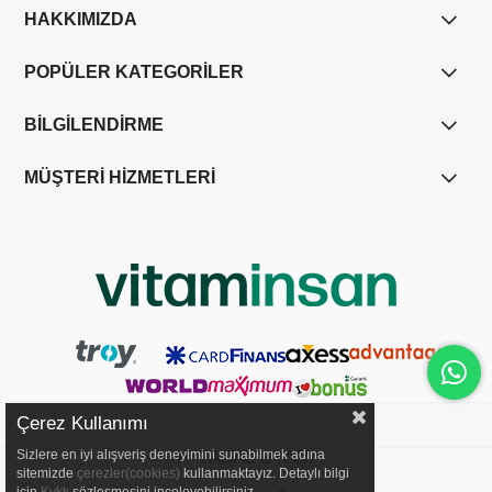
HAKKIMIZDA
POPÜLER KATEGORİLER
BİLGİLENDİRME
MÜŞTERİ HİZMETLERİ
Çerez Kullanımı
Sizlere en iyi alışveriş deneyimini sunabilmek adına
YASAL UYARI
sitemizde
çerezler(cookies)
kullanmaktayız. Detaylı bilgi