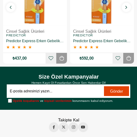
Cinsel Sağlık Ürünleri
Cinsel Sağlık Ürünleri
PREDICTOR
PREDICTOR
Predictor Express Erken Gebelik Testi 2 Adet
Predictor Express Erken Gebelik Testi 3 Adet
★
★
★
★
★
★
★
★
★
★
₺437,00
₺592,00
Size Özel Kampanyalar
Hemen Kayıt Ol Fırsatlardan Önce Sen Haberdar Ol!
Gönder
Üyelik koşullarını
ve
kişisel verilerimin
korunmasını kabul ediyorum.
Takipte Kal