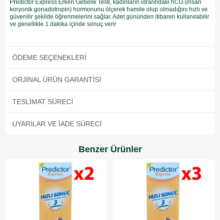
Predictor Express Erken Gebelik Testi, kadınların idrarındaki hCG (insan
koryonik gonadotropin) hormonunu ölçerek hamile olup olmadığını hızlı ve
güvenilir şekilde öğrenmelerini sağlar. Adet gününden itibaren kullanılabilir
ve genellikle 1 dakika içinde sonuç verir
ÖDEME SEÇENEKLERI
ORJINAL ÜRÜN GARANTISI
TESLIMAT SÜRECI
UYARILAR VE İADE SÜRECI
Benzer Ürünler