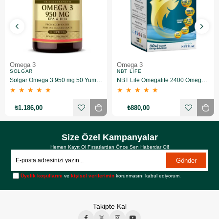
Omega 3
Omega 3
SOLGAR
NBT LIFE
Solgar Omega 3 950 mg 50 Yumuşak Jelatinli Kapsül
NBT Life Omegalife 2400 Omega 3 30 x 2 Combotech Kapsül
★
★
★
★
★
★
★
★
★
★
₺1.186,00
₺880,00
Size Özel Kampanyalar
Hemen Kayıt Ol Fırsatlardan Önce Sen Haberdar Ol!
Gönder
Üyelik koşullarını
ve
kişisel verilerimin
korunmasını kabul ediyorum.
Takipte Kal