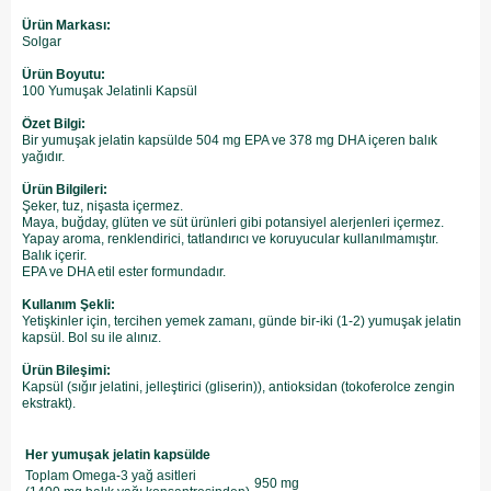
Ürün Markası:
Solgar
Ürün Boyutu:
100 Yumuşak Jelatinli Kapsül
Özet Bilgi:
Bir yumuşak jelatin kapsülde 504 mg EPA ve 378 mg DHA içeren balık
yağıdır.
Ürün Bilgileri:
Şeker, tuz, nişasta içermez.
Maya, buğday, glüten ve süt ürünleri gibi potansiyel alerjenleri içermez.
Yapay aroma, renklendirici, tatlandırıcı ve koruyucular kullanılmamıştır.
Balık içerir.
EPA ve DHA etil ester formundadır.
Kullanım Şekli:
Yetişkinler için, tercihen yemek zamanı, günde bir-iki (1-2) yumuşak jelatin
kapsül. Bol su ile alınız.
Ürün Bileşimi:
Kapsül (sığır jelatini, jelleştirici (gliserin)), antioksidan (tokoferolce zengin
ekstrakt).
Her yumuşak jelatin kapsülde
Toplam Omega-3 yağ asitleri
950 mg