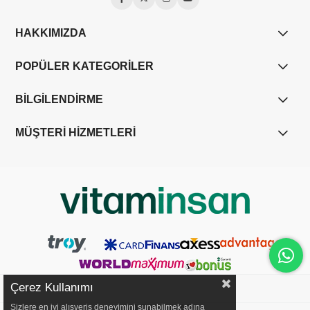
HAKKIMIZDA
POPÜLER KATEGORİLER
BİLGİLENDİRME
MÜŞTERİ HİZMETLERİ
Çerez Kullanımı
Sizlere en iyi alışveriş deneyimini sunabilmek adına
YASAL UYARI