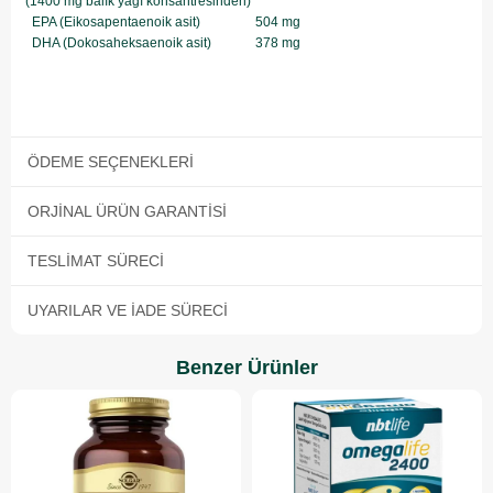
(1400 mg balık yağı konsantresinden)
EPA (Eikosapentaenoik asit)
504 mg
DHA (Dokosaheksaenoik asit)
378 mg
ÖDEME SEÇENEKLERI
ORJINAL ÜRÜN GARANTISI
TESLIMAT SÜRECI
UYARILAR VE İADE SÜRECI
Benzer Ürünler