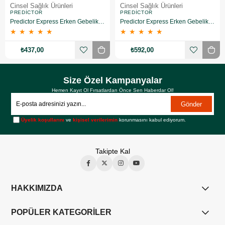
Cinsel Sağlık Ürünleri
Cinsel Sağlık Ürünleri
PREDICTOR
PREDICTOR
Predictor Express Erken Gebelik Testi 2 Adet
Predictor Express Erken Gebelik Testi 3 Adet
★
★
★
★
★
★
★
★
★
★
₺437,00
₺592,00
Size Özel Kampanyalar
Hemen Kayıt Ol Fırsatlardan Önce Sen Haberdar Ol!
Gönder
Üyelik koşullarını
ve
kişisel verilerimin
korunmasını kabul ediyorum.
Takipte Kal
HAKKIMIZDA
POPÜLER KATEGORİLER