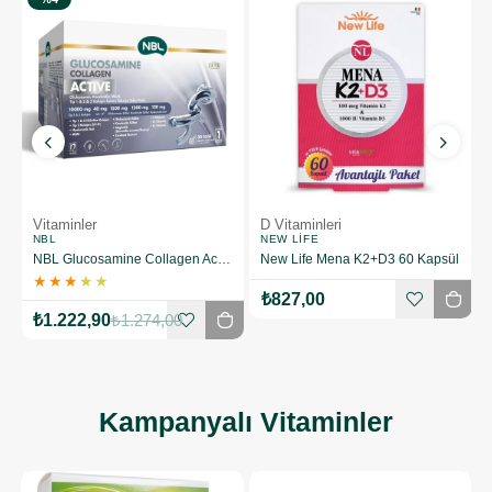
D Vitaminleri
Magnezyum
NEW LIFE
NUTRAXIN
 Saşe
New Life Mena K2+D3 60 Kapsül
Nutraxin Big Energy Plus 60 Tablet
₺827,00
₺612,00
%8
Kampanyalı Vitaminler
%16