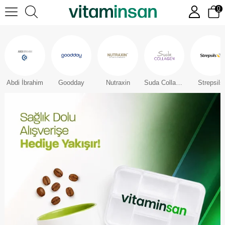
0
Abdi İbrahim
Goodday
Nutraxin
Suda Collagen
Strepsils