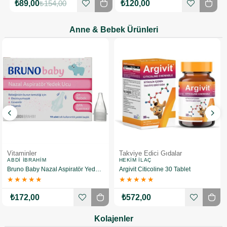
₺89,00
₺154,00
₺120,00
Anne & Bebek Ürünleri
Vitaminler
Takviye Edici Gıdalar
ABDI İBRAHIM
HEKIM İLAÇ
Bruno Baby Nazal Aspiratör Yedek Ucu 10 Adet
Argivit Citicoline 30 Tablet
★
★
★
★
★
★
★
★
★
★
₺172,00
₺572,00
Kolajenler