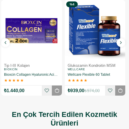
%4
Tip I-III Kolajen
Glukozamin Kondroitin MSM
BIOXCIN
WELLCARE
Bioxcin Collagen Hyaluronic Acid Hidrolize Tip 1-3 Kolajen 90 Saşe
Wellcare Flexible 60 Tablet
★
★
★
★
★
★
★
★
★
★
₺1.440,00
₺939,00
₺974,00
En Çok Tercih Edilen Kozmetik
Ürünleri