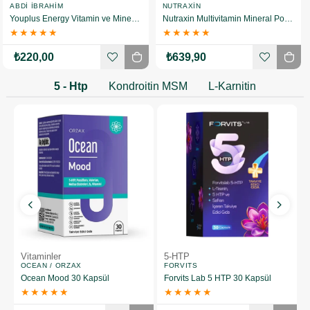
ABDI İBRAHIM
NUTRAXIN
Youplus Energy Vitamin ve Mineral Kompleksi 30 Tablet
Nutraxin Multivitamin Mineral Powder 300 gr
★
★
★
★
★
★
★
★
★
★
₺220,00
₺639,90
5 - Htp
Kondroitin MSM
L-Karnitin
Vitaminler
5-HTP
OCEAN / ORZAX
FORVITS
l
Ocean Mood 30 Kapsül
Forvits Lab 5 HTP 30 Kapsül
★
★
★
★
★
★
★
★
★
★