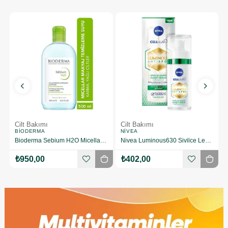
Cilt Bakımı
Cilt Bakımı
BIODERMA
NIVEA
Bioderma Sebium H2O Micellar 500 ml Yüz Temizleme Suyu
Nivea Luminous630 Sivilce Lekesi Karşıtı 30 ml Yüz Serumu
₺950,00
₺402,00