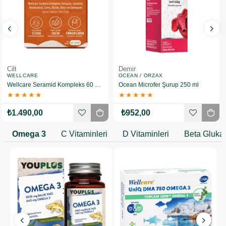
Cilt
Demir
WELLCARE
OCEAN / ORZAX
Wellcare Seramid Kompleks 60 Tablet
Ocean Microfer Şurup 250 ml
★
★
★
★
★
★
★
★
★
★
₺1.490,00
₺952,00
Omega 3
C Vitaminleri
D Vitaminleri
Beta Gluka